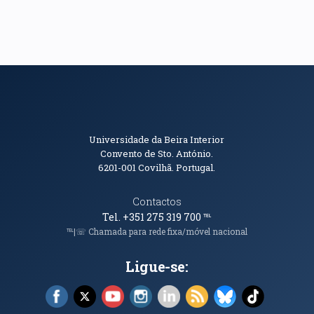
Informações de Contacto
Universidade da Beira Interior
Convento de Sto. António.
6201-001
Covilhã. Portugal.
Contactos
Tel. +351 275 319 700
℡
℡|☏ Chamada para rede fixa/móvel nacional
Ligue-se:
Facebook (abre em nova janela)
X (abre em nova janela)
YouTube (abre em nova janela)
Instagram (abre em nova janela)
LinkedIn (abre em nova ja
RSS (abre em nova ja
Bluesky (abre e
TikTok (a