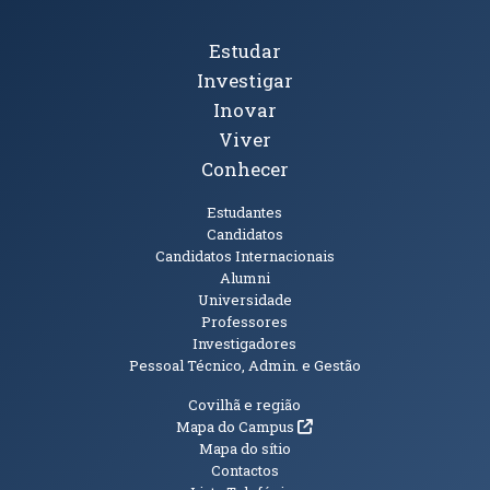
Tópicos Principais
Estudar
Investigar
Inovar
Viver
Conhecer
Públicos
Estudantes
Candidatos
Candidatos Internacionais
Alumni
Universidade
Professores
Investigadores
Pessoal Técnico, Admin. e Gestão
Informações Adicionais
Covilhã e região
(abre em nova janela)
Mapa do Campus
Mapa do sítio
Contactos