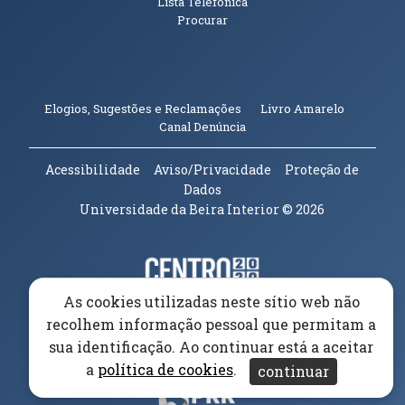
Lista Telefónica
Procurar
(abre em n
Elogios, Sugestões e Reclamações
Livro Amarelo
(abre em nova janela)
Canal Denúncia
Acessibilidade
Aviso/Privacidade
Proteção de
Dados
Universidade da Beira Interior
© 2026
Parceiros e Financiadores
(abre em nova janela)
As cookies utilizadas neste sítio web não
(abre em nova janela)
recolhem informação pessoal que permitam a
sua identificação. Ao continuar está a aceitar
(abre em nova janela)
a
política de cookies
.
continuar
(abre em nova janela)