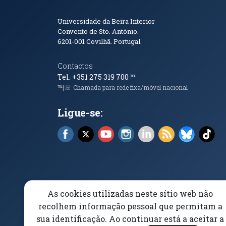
Informações de Conta
Universidade da Beira Interior
Convento de Sto. António.
6201-001
Covilhã. Portugal.
Contactos
Tel. +351 275 319 700
℡
℡|☏ Chamada para rede fixa/móvel nacional
Ligue-se:
Facebook (abre em nova janela)
X (abre em nova janela)
YouTube (abre em nova janela)
Instagram (abre em nova 
LinkedIn (abre em n
RSS (abre em n
Bluesky 
Tik
As cookies utilizadas neste sítio web não
Elogios, Sugestões e Reclamações
Livro Amarel
recolhem informação pessoal que permitam a
sua identificação. Ao continuar está a aceitar a
Acessibilidade
Aviso/Privacidade
Proteção 