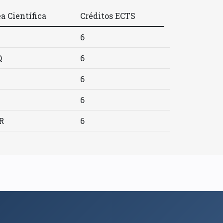
a Científica
Créditos ECTS
6
Q
6
6
6
R
6