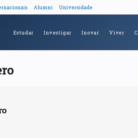
ernacionais
Alumni
Universidade
Estudar
Investigar
Inovar
Viver
C
ero
ro