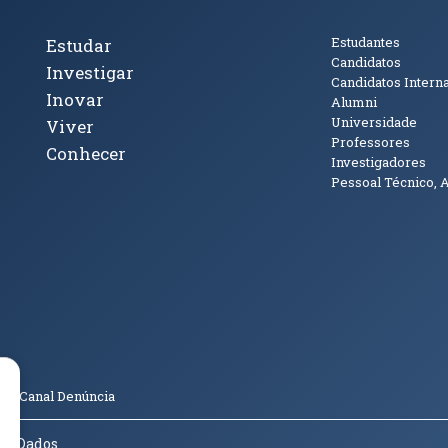
cto
Tópicos Principais
Público
Estudantes
Estudar
Candidatos
Investigar
Candidatos Intern
Inovar
Alumni
Universidade
Viver
Professores
Conhecer
Investigadores
Pessoal Técnico, 
janela)
ova janela)
ova janela)
(abre em nova janela)
Tok (abre em nova janela)
(abre em nova janela)
(abre em nova janela)
o
Canal Denúncia
de Dados