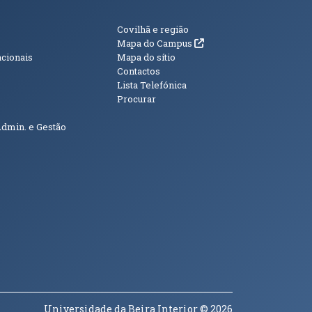
s
Informações Adici
Covilhã e região
(abre em nova janela)
Mapa do Campus
acionais
Mapa do sítio
Contactos
Lista Telefónica
Procurar
Admin. e Gestão
Universidade da Beira Interior
© 2026