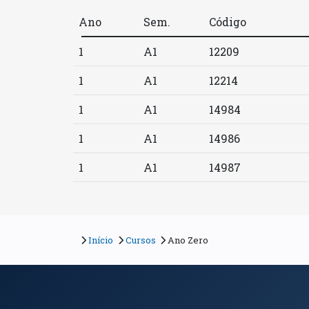
Ano
Sem.
Código
1
A1
12209
1
A1
12214
1
A1
14984
1
A1
14986
1
A1
14987
Início
Cursos
Ano Zero