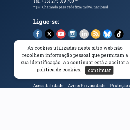
Tel. +351 275 319 700
℡
℡|☏ Chamada para rede fixa/móvel nacional
Ligue-se:
Facebook (abre em nova janela)
X (abre em nova janela)
YouTube (abre em nova janela)
Instagram (abre em nova 
LinkedIn (abre em n
RSS (abre em n
Bluesky 
Tik
As cookies utilizadas neste sítio web não
recolhem informação pessoal que permitam a
sua identificação. Ao continuar está a aceitar a
política de cookies
.
continuar
Elogios, Sugestões e Reclamações
Livro Amarel
Acessibilidade
Aviso/Privacidade
Proteção 
Parceiros e Financiad
(abre em nova janela)