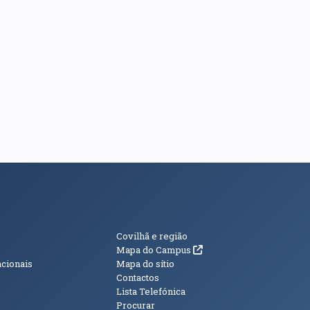
s
Informações Adici
Covilhã e região
(abre em nova janela)
Mapa do Campus
acionais
Mapa do sítio
Contactos
Lista Telefónica
Procurar