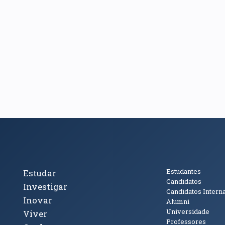
cto
Tópicos Principais
Público
Estudantes
Estudar
Candidatos
Investigar
Candidatos Intern
Inovar
Alumni
Universidade
Viver
Professores