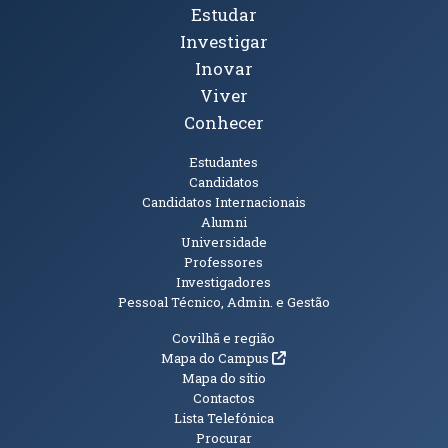
Tópicos Principais
Estudar
Investigar
Inovar
Viver
Conhecer
Públicos
Estudantes
Candidatos
Candidatos Internacionais
Alumni
Universidade
Professores
Investigadores
Pessoal Técnico, Admin. e Gestão
Informações Adicionais
Covilhã e região
(abre em nova janela)
Mapa do Campus
Mapa do sítio
Contactos
Lista Telefónica
Procurar