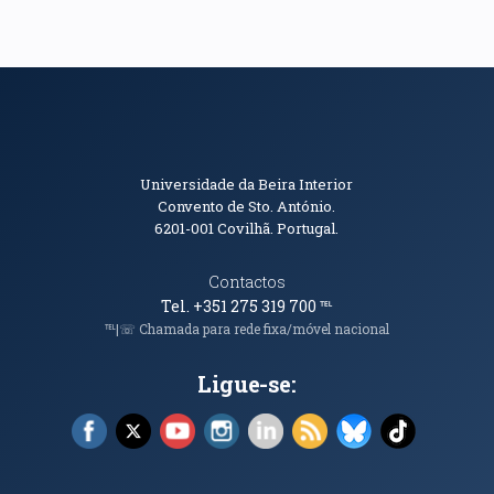
Informações de Contacto
Universidade da Beira Interior
Convento de Sto. António.
6201-001
Covilhã. Portugal.
Contactos
Tel. +351 275 319 700
℡
℡|☏ Chamada para rede fixa/móvel nacional
Ligue-se:
Facebook (abre em nova janela)
X (abre em nova janela)
YouTube (abre em nova janela)
Instagram (abre em nova janela)
LinkedIn (abre em nova ja
RSS (abre em nova ja
Bluesky (abre e
TikTok (a