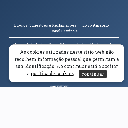
(abre em n
Elogios, Sugestões e Reclamações
Livro Amarelo
(abre em nova janela)
Canal Denúncia
Acessibilidade
Aviso/Privacidade
Proteção de
Dados
As cookies utilizadas neste sítio web não
Universidade da Beira Interior
© 2026
recolhem informação pessoal que permitam a
sua identificação. Ao continuar está a aceitar
a
política de cookies
.
Parceiros e Financiadores
continuar
(abre em nova janela)
(abre em nova janela)
(abre em nova janela)
(abre em nova janela)