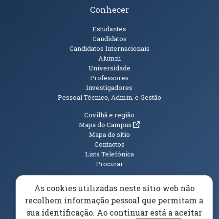
Conhecer
Públicos
Estudantes
Candidatos
Candidatos Internacionais
Alumni
Universidade
Professores
Investigadores
Pessoal Técnico, Admin. e Gestão
Informações Adicionais
Covilhã e região
(abre em nova janela)
Mapa do Campus
Mapa do sítio
Contactos
Lista Telefónica
Procurar
As cookies utilizadas neste sítio web não
recolhem informação pessoal que permitam a
(abre em n
Elogios, Sugestões e Reclamações
Livro Amarelo
sua identificação. Ao continuar está a aceitar