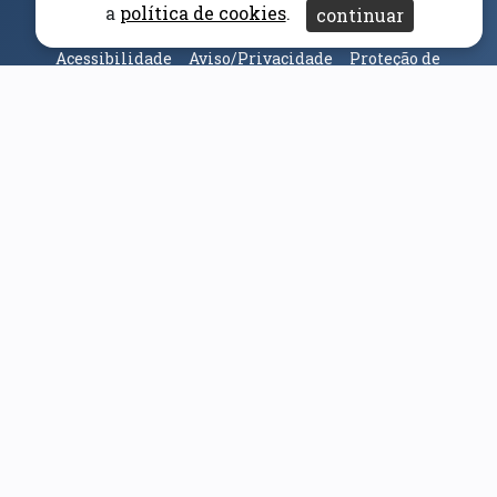
(abre em nova janela)
Canal Denúncia
a
política de cookies
.
continuar
Acessibilidade
Aviso/Privacidade
Proteção de
Dados
Universidade da Beira Interior
© 2026
Parceiros e Financiadores
(abre em nova janela)
(abre em nova janela)
(abre em nova janela)
(abre em nova janela)
(abre em nova janela)
(abre em nova janela)