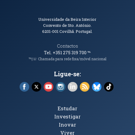
Informações de Contacto
Universidade da Beira Interior
Convento de Sto. António.
6201-001
Covilhã. Portugal.
Contactos
Tel. +351 275 319 700
℡
℡|☏ Chamada para rede fixa/móvel nacional
Ligue-se:
Facebook (abre em nova janela)
X (abre em nova janela)
YouTube (abre em nova janela)
Instagram (abre em nova janela)
LinkedIn (abre em nova ja
RSS (abre em nova ja
Bluesky (abre e
TikTok (a
Tópicos Principais
Estudar
Investigar
Inovar
Viver