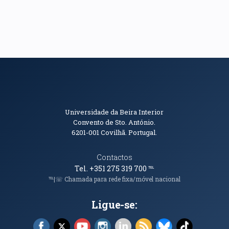
Informações de Contacto
Universidade da Beira Interior
Convento de Sto. António.
6201-001
Covilhã. Portugal.
Contactos
Tel. +351 275 319 700
℡
℡|☏ Chamada para rede fixa/móvel nacional
Ligue-se:
Facebook (abre em nova janela)
X (abre em nova janela)
YouTube (abre em nova janela)
Instagram (abre em nova janela)
LinkedIn (abre em nova ja
RSS (abre em nova ja
Bluesky (abre e
TikTok (a