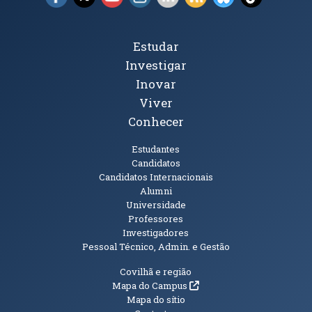
Tópicos Principais
Estudar
Investigar
Inovar
Viver
Conhecer
Públicos
Estudantes
Candidatos
Candidatos Internacionais
Alumni
Universidade
Professores
Investigadores
Pessoal Técnico, Admin. e Gestão
Informações Adicionais
Covilhã e região
(abre em nova janela)
Mapa do Campus
Mapa do sítio