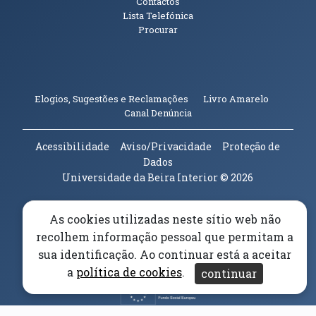
Contactos
Lista Telefónica
Procurar
(abre em n
Elogios, Sugestões e Reclamações
Livro Amarelo
(abre em nova janela)
Canal Denúncia
Acessibilidade
Aviso/Privacidade
Proteção de
Dados
Universidade da Beira Interior
© 2026
Parceiros e Financiadores
As cookies utilizadas neste sítio web não
(abre em nova janela)
recolhem informação pessoal que permitam a
(abre em nova janela)
sua identificação. Ao continuar está a aceitar
a
política de cookies
.
continuar
(abre em nova janela)