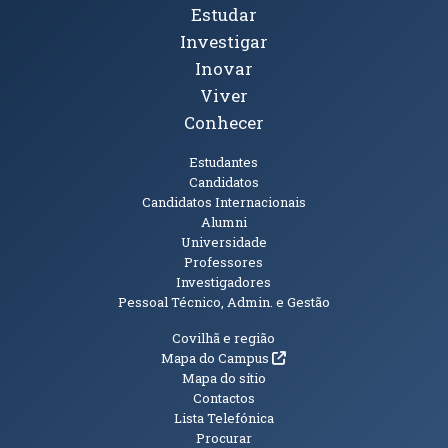
Tópicos Principais
Estudar
Investigar
Inovar
Viver
Conhecer
Públicos
Estudantes
Candidatos
Candidatos Internacionais
Alumni
Universidade
Professores
Investigadores
Pessoal Técnico, Admin. e Gestão
Informações Adicionais
Covilhã e região
(abre em nova janela)
Mapa do Campus
Mapa do sítio
Contactos
Lista Telefónica
Procurar