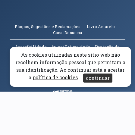
(abre em n
Elogios, Sugestões e Reclamações
Livro Amarelo
(abre em nova janela)
Canal Denúncia
Acessibilidade
Aviso/Privacidade
Proteção de
Dados
As cookies utilizadas neste sítio web não
Universidade da Beira Interior
© 2026
recolhem informação pessoal que permitam a
sua identificação. Ao continuar está a aceitar
a
política de cookies
.
Parceiros e Financiadores
continuar
(abre em nova janela)
(abre em nova janela)
(abre em nova janela)
(abre em nova janela)