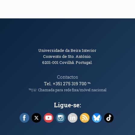
Informações de Contacto
Universidade da Beira Interior
Convento de Sto. António.
6201-001
Covilhã. Portugal.
Contactos
Tel. +351 275 319 700
℡
℡|☏ Chamada para rede fixa/móvel nacional
Ligue-se:
Facebook (abre em nova janela)
X (abre em nova janela)
YouTube (abre em nova janela)
Instagram (abre em nova janela)
LinkedIn (abre em nova ja
RSS (abre em nova ja
Bluesky (abre e
TikTok (a