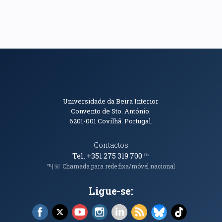
Informações de Contacto
Universidade da Beira Interior
Convento de Sto. António.
6201-001
Covilhã. Portugal.
Contactos
Tel. +351 275 319 700
℡
℡|☏ Chamada para rede fixa/móvel nacional
Ligue-se:
Facebook (abre em nova janela)
X (abre em nova janela)
YouTube (abre em nova janela)
Instagram (abre em nova janela)
LinkedIn (abre em nova ja
RSS (abre em nova ja
Bluesky (abre e
TikTok (a