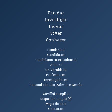
Tópicos Principais
Estudar
Investigar
Inovar
Viver
Conhecer
Públicos
Estudantes
Candidatos
Candidatos Internacionais
Alumni
Universidade
Professores
Investigadores
Pessoal Técnico, Admin. e Gestão
Informações Adicionais
Covilhã e região
(abre em nova janela)
Mapa do Campus
Mapa do sítio
Contactos