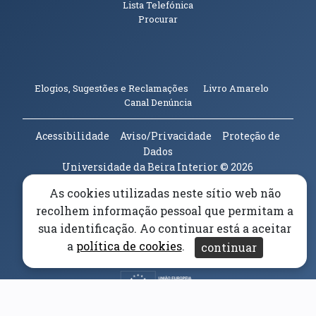
Lista Telefónica
Procurar
(abre em n
Elogios, Sugestões e Reclamações
Livro Amarelo
(abre em nova janela)
Canal Denúncia
Acessibilidade
Aviso/Privacidade
Proteção de
Dados
Universidade da Beira Interior
© 2026
As cookies utilizadas neste sítio web não
Parceiros e Financiadores
(abre em nova janela)
recolhem informação pessoal que permitam a
sua identificação. Ao continuar está a aceitar
(abre em nova janela)
a
política de cookies
.
continuar
(abre em nova janela)
(abre em nova janela)