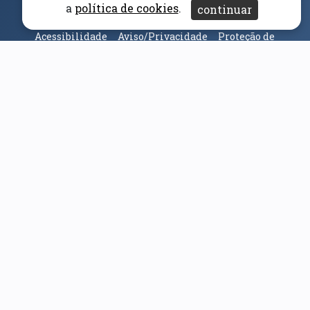
(abre em nova janela)
Canal Denúncia
a
política de cookies
.
continuar
Acessibilidade
Aviso/Privacidade
Proteção de
Dados
Universidade da Beira Interior
© 2026
Parceiros e Financiadores
(abre em nova janela)
(abre em nova janela)
(abre em nova janela)
(abre em nova janela)
(abre em nova janela)
(abre em nova janela)