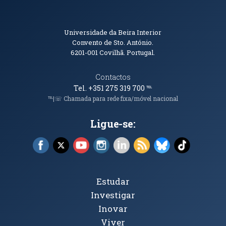
Informações de Contacto
Universidade da Beira Interior
Convento de Sto. António.
6201-001
Covilhã. Portugal.
Contactos
Tel. +351 275 319 700
℡
℡|☏ Chamada para rede fixa/móvel nacional
Ligue-se:
Facebook (abre em nova janela)
X (abre em nova janela)
YouTube (abre em nova janela)
Instagram (abre em nova janela)
LinkedIn (abre em nova ja
RSS (abre em nova ja
Bluesky (abre e
TikTok (a
Tópicos Principais
Estudar
Investigar
Inovar
Viver