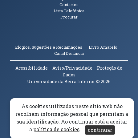
Contactos
Lista Telefónica
Procurar
(abre em n
Elogios, Sugestões e Reclamações
Livro Amarelo
(abre em nova janela)
Canal Denúncia
Acessibilidade
Aviso/Privacidade
Proteção de
Dados
Universidade da Beira Interior
© 2026
Parceiros e Financiadores
(abre em nova janela)
As cookies utilizadas neste sítio web não
recolhem informação pessoal que permitam a
(abre em nova janela)
sua identificação. Ao continuar está a aceitar
a
política de cookies
.
(abre em nova janela)
continuar