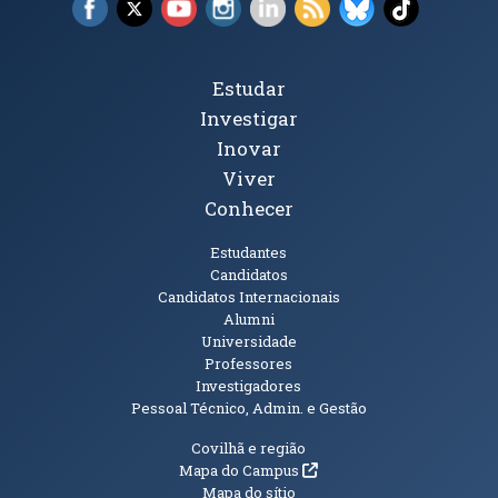
Facebook (abre em nova janela)
X (abre em nova janela)
YouTube (abre em nova janela)
Instagram (abre em nova janela)
LinkedIn (abre em nova ja
RSS (abre em nova ja
Bluesky (abre e
TikTok (a
Tópicos Principais
Estudar
Investigar
Inovar
Viver
Conhecer
Públicos
Estudantes
Candidatos
Candidatos Internacionais
Alumni
Universidade
Professores
Investigadores
Pessoal Técnico, Admin. e Gestão
Informações Adicionais
Covilhã e região
(abre em nova janela)
Mapa do Campus
Mapa do sítio