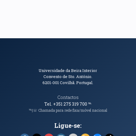
Informações de Contacto
Universidade da Beira Interior
Convento de Sto. António.
6201-001
Covilhã. Portugal.
Contactos
Tel. +351 275 319 700
℡
℡|☏ Chamada para rede fixa/móvel nacional
Ligue-se: