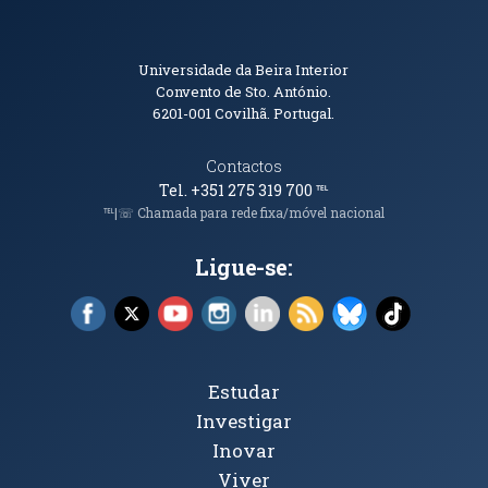
Informações de Contacto
Universidade da Beira Interior
Convento de Sto. António.
6201-001
Covilhã. Portugal.
Contactos
Tel. +351 275 319 700
℡
℡|☏ Chamada para rede fixa/móvel nacional
Ligue-se:
Facebook (abre em nova janela)
X (abre em nova janela)
YouTube (abre em nova janela)
Instagram (abre em nova janela)
LinkedIn (abre em nova ja
RSS (abre em nova ja
Bluesky (abre e
TikTok (a
Tópicos Principais
Estudar
Investigar
Inovar
Viver