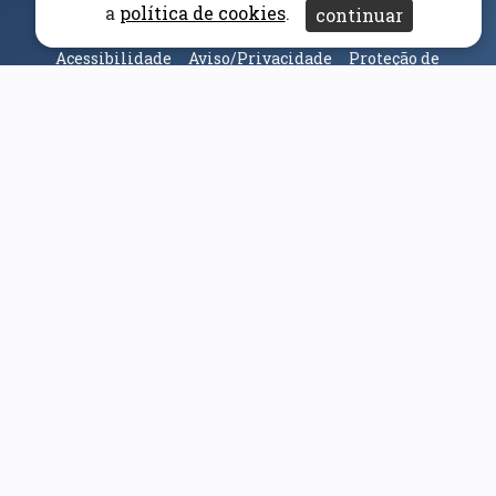
(abre em nova janela)
Canal Denúncia
a
política de cookies
.
continuar
Acessibilidade
Aviso/Privacidade
Proteção de
Dados
Universidade da Beira Interior
© 2026
Parceiros e Financiadores
(abre em nova janela)
(abre em nova janela)
(abre em nova janela)
(abre em nova janela)
(abre em nova janela)
(abre em nova janela)