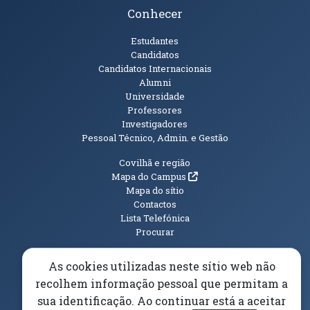
Conhecer
Públicos
Estudantes
Candidatos
Candidatos Internacionais
Alumni
Universidade
Professores
Investigadores
Pessoal Técnico, Admin. e Gestão
Informações Adicionais
Covilhã e região
(abre em nova janela)
Mapa do Campus
Mapa do sítio
Contactos
Lista Telefónica
Procurar
As cookies utilizadas neste sítio web não
recolhem informação pessoal que permitam a
(abre em n
Elogios, Sugestões e Reclamações
Livro Amarelo
sua identificação. Ao continuar está a aceitar