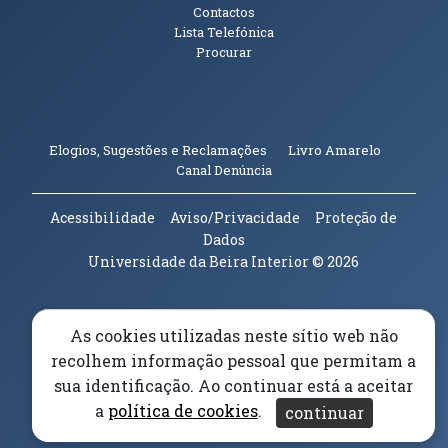
Contactos
Lista Telefónica
Procurar
(abre em n
Elogios, Sugestões e Reclamações
Livro Amarelo
(abre em nova janela)
Canal Denúncia
Acessibilidade
Aviso/Privacidade
Proteção de
Dados
Universidade da Beira Interior
© 2026
Parceiros e Financiadores
(abre em nova janela)
As cookies utilizadas neste sítio web não
recolhem informação pessoal que permitam a
(abre em nova janela)
sua identificação. Ao continuar está a aceitar
a
política de cookies
.
continuar
(abre em nova janela)