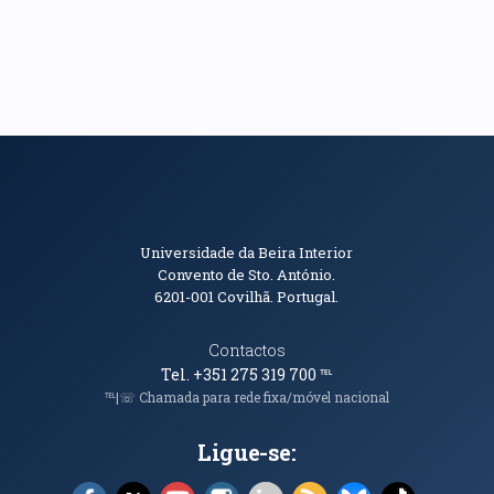
Informações de Contacto
Universidade da Beira Interior
Convento de Sto. António.
6201-001
Covilhã. Portugal.
Contactos
Tel. +351 275 319 700
℡
℡|☏ Chamada para rede fixa/móvel nacional
Ligue-se:
Facebook (abre em nova janela)
X (abre em nova janela)
YouTube (abre em nova janela)
Instagram (abre em nova janela)
LinkedIn (abre em nova ja
RSS (abre em nova ja
Bluesky (abre e
TikTok (a