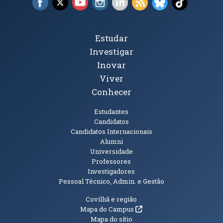
Tópicos Principais
Estudar
Investigar
Inovar
Viver
Conhecer
Públicos
Estudantes
Candidatos
Candidatos Internacionais
Alumni
Universidade
Professores
Investigadores
Pessoal Técnico, Admin. e Gestão
Informações Adicionais
Covilhã e região
(abre em nova janela)
Mapa do Campus
Mapa do sítio