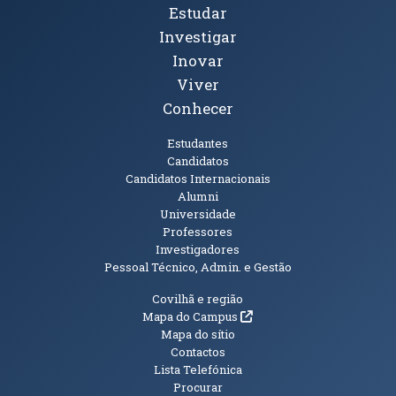
Tópicos Principais
Estudar
Investigar
Inovar
Viver
Conhecer
Públicos
Estudantes
Candidatos
Candidatos Internacionais
Alumni
Universidade
Professores
Investigadores
Pessoal Técnico, Admin. e Gestão
Informações Adicionais
Covilhã e região
(abre em nova janela)
Mapa do Campus
Mapa do sítio
Contactos
Lista Telefónica
Procurar