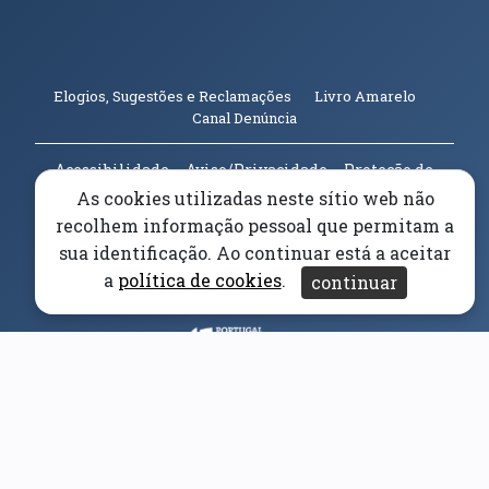
(abre em n
Elogios, Sugestões e Reclamações
Livro Amarelo
(abre em nova janela)
Canal Denúncia
Acessibilidade
Aviso/Privacidade
Proteção de
Dados
As cookies utilizadas neste sítio web não
Universidade da Beira Interior
© 2026
recolhem informação pessoal que permitam a
sua identificação. Ao continuar está a aceitar
a
política de cookies
.
Parceiros e Financiadores
continuar
(abre em nova janela)
(abre em nova janela)
(abre em nova janela)
(abre em nova janela)