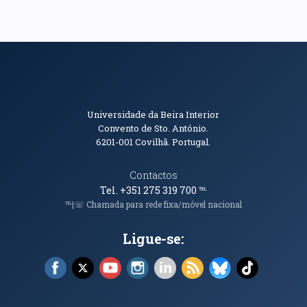
Informações de Contacto
Universidade da Beira Interior
Convento de Sto. António.
6201-001
Covilhã. Portugal.
Contactos
Tel. +351 275 319 700
℡
℡|☏ Chamada para rede fixa/móvel nacional
Ligue-se:
Facebook (abre em nova janela)
X (abre em nova janela)
YouTube (abre em nova janela)
Instagram (abre em nova janela)
LinkedIn (abre em nova ja
RSS (abre em nova ja
Bluesky (abre e
TikTok (a