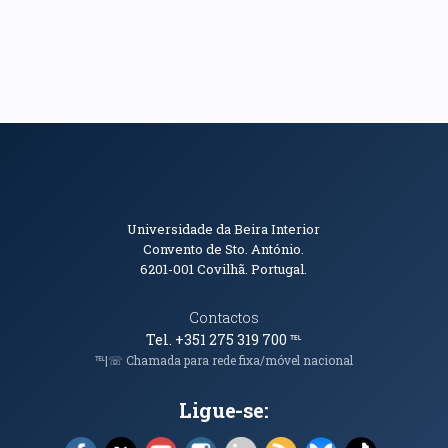
Informações de Contacto
Universidade da Beira Interior
Convento de Sto. António.
6201-001
Covilhã. Portugal.
Contactos
Tel. +351 275 319 700
℡
℡|☏ Chamada para rede fixa/móvel nacional
Ligue-se:
Facebook (abre em nova janela)
X (abre em nova janela)
YouTube (abre em nova janela)
Instagram (abre em nova janela)
LinkedIn (abre em nova ja
RSS (abre em nova ja
Bluesky (abre e
TikTok (a