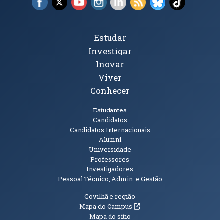
Tópicos Principais
Estudar
Investigar
Inovar
Viver
Conhecer
Públicos
Estudantes
Candidatos
Candidatos Internacionais
Alumni
Universidade
Professores
Investigadores
Pessoal Técnico, Admin. e Gestão
Informações Adicionais
Covilhã e região
(abre em nova janela)
Mapa do Campus
Mapa do sítio