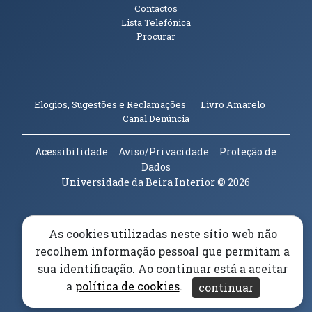
Contactos
Lista Telefónica
Procurar
(abre em n
Elogios, Sugestões e Reclamações
Livro Amarelo
(abre em nova janela)
Canal Denúncia
Acessibilidade
Aviso/Privacidade
Proteção de
Dados
Universidade da Beira Interior
© 2026
Parceiros e Financiadores
(abre em nova janela)
As cookies utilizadas neste sítio web não
recolhem informação pessoal que permitam a
(abre em nova janela)
sua identificação. Ao continuar está a aceitar
a
política de cookies
.
continuar
(abre em nova janela)