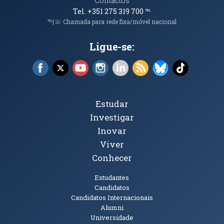
Contactos
Tel. +351 275 319 700
℡
℡|☏ Chamada para rede fixa/móvel nacional
Ligue-se:
Facebook (abre em nova janela)
X (abre em nova janela)
YouTube (abre em nova janela)
Instagram (abre em nova janela)
LinkedIn (abre em nova ja
RSS (abre em nova ja
Bluesky (abre e
TikTok (a
Tópicos Principais
Estudar
Investigar
Inovar
Viver
Conhecer
Públicos
Estudantes
Candidatos
Candidatos Internacionais
Alumni
Universidade