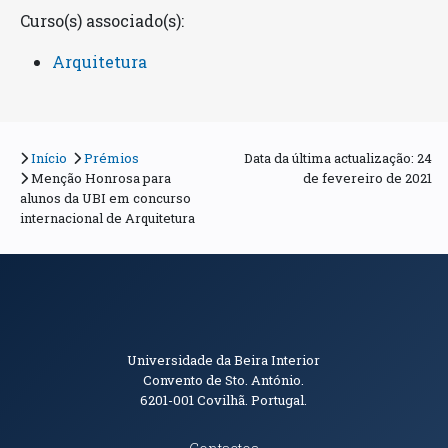
Curso(s) associado(s):
Arquitetura
Início
Prémios
Data da última actualização: 24
Menção Honrosa para
de fevereiro de 2021
alunos da UBI em concurso
internacional de Arquitetura
Informações de Contacto
Universidade da Beira Interior
Convento de Sto. António.
6201-001
Covilhã. Portugal.