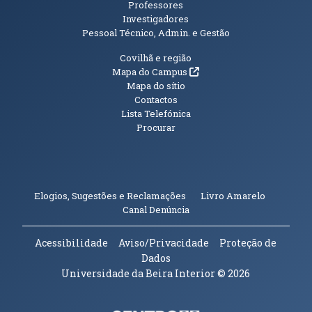
Professores
Investigadores
Pessoal Técnico, Admin. e Gestão
Informações Adicionais
Covilhã e região
(abre em nova janela)
Mapa do Campus
Mapa do sítio
Contactos
Lista Telefónica
Procurar
(abre em n
Elogios, Sugestões e Reclamações
Livro Amarelo
(abre em nova janela)
Canal Denúncia
Acessibilidade
Aviso/Privacidade
Proteção de
Dados
Universidade da Beira Interior
© 2026