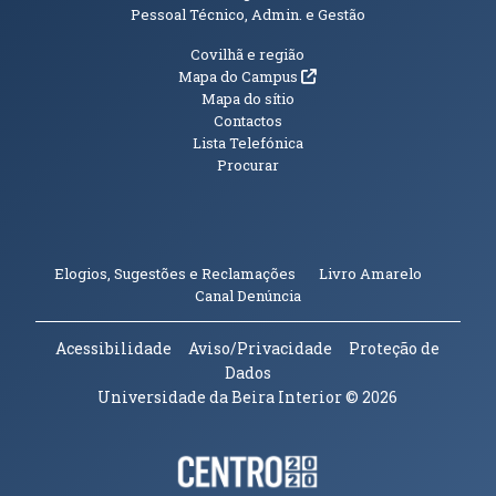
Pessoal Técnico, Admin. e Gestão
Informações Adicionais
Covilhã e região
(abre em nova janela)
Mapa do Campus
Mapa do sítio
Contactos
Lista Telefónica
Procurar
(abre em n
Elogios, Sugestões e Reclamações
Livro Amarelo
(abre em nova janela)
Canal Denúncia
Acessibilidade
Aviso/Privacidade
Proteção de
Dados
Universidade da Beira Interior
© 2026
Parceiros e Financiadores
(abre em nova janela)