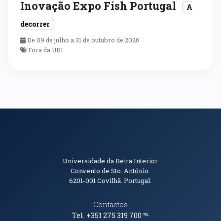
Inovação Expo Fish Portugal
A
decorrer
De 09 de julho a 31 de outubro de 2026
Fora da UBI
Informações de Contacto
Universidade da Beira Interior
Convento de Sto. António.
6201-001
Covilhã. Portugal.
Contactos
Tel. +351 275 319 700
℡