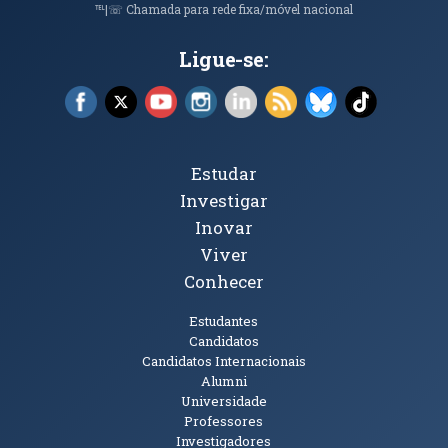
℡|☏ Chamada para rede fixa/móvel nacional
Ligue-se:
Facebook (abre em nova janela)
X (abre em nova janela)
YouTube (abre em nova janela)
Instagram (abre em nova janela)
LinkedIn (abre em nova ja
RSS (abre em nova ja
Bluesky (abre e
TikTok (a
Tópicos Principais
Estudar
Investigar
Inovar
Viver
Conhecer
Públicos
Estudantes
Candidatos
Candidatos Internacionais
Alumni
Universidade
Professores
Investigadores