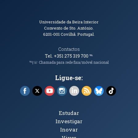
Informações de Contacto
Universidade da Beira Interior
Convento de Sto. António.
6201-001
Covilhã. Portugal.
Contactos
Tel. +351 275 319 700
℡
℡|☏ Chamada para rede fixa/móvel nacional
Ligue-se:
Facebook (abre em nova janela)
X (abre em nova janela)
YouTube (abre em nova janela)
Instagram (abre em nova janela)
LinkedIn (abre em nova ja
RSS (abre em nova ja
Bluesky (abre e
TikTok (a
Tópicos Principais
Estudar
Investigar
Inovar
Viver