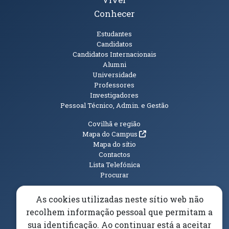
Conhecer
Públicos
Estudantes
Candidatos
Candidatos Internacionais
Alumni
Universidade
Professores
Investigadores
Pessoal Técnico, Admin. e Gestão
Informações Adicionais
Covilhã e região
(abre em nova janela)
Mapa do Campus
Mapa do sítio
Contactos
Lista Telefónica
Procurar
As cookies utilizadas neste sítio web não
recolhem informação pessoal que permitam a
sua identificação. Ao continuar está a aceitar
(abre em n
Elogios, Sugestões e Reclamações
Livro Amarelo