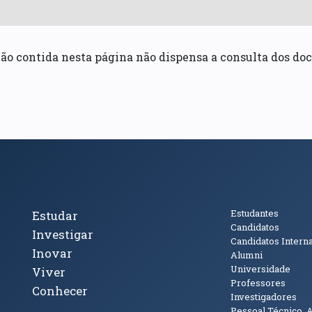
ão contida nesta página não dispensa a consulta dos doc
cto
Tópicos Principais
Público
Estudantes
Estudar
Candidatos
Investigar
Candidatos Intern
Inovar
Alumni
Universidade
Viver
Professores
Conhecer
Investigadores
Pessoal Técnico, 