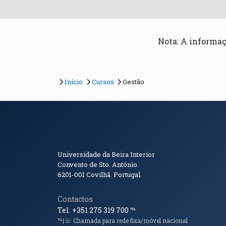
Nota: A informaç
Início
Cursos
Gestão
Informações de Conta
Universidade da Beira Interior
Convento de Sto. António.
6201-001
Covilhã. Portugal.
Contactos
Tel. +351 275 319 700
℡
℡|☏ Chamada para rede fixa/móvel nacional