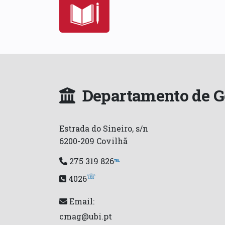
Departamento de G
Estrada do Sineiro, s/n
6200-209 Covilhã
275 319 826
℡
☏
4026
Email:
cmag@ubi.pt