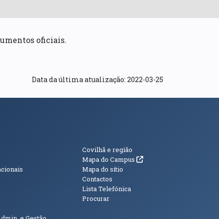
umentos oficiais.
Data da última atualização: 2022-03-25
s
Informações Adici
Covilhã e região
(abre em nova janela)
Mapa do Campus
acionais
Mapa do sítio
Contactos
Lista Telefónica
Procurar
Admin. e Gestão