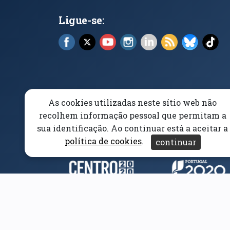
Ligue-se:
Facebook (abre em nova janela)
X (abre em nova janela)
YouTube (abre em nova janela)
Instagram (abre em nova 
LinkedIn (abre em n
RSS (abre em n
Bluesky 
Tik
As cookies utilizadas neste sítio web não
Elogios, Sugestões e Reclamações
Livro Amarel
recolhem informação pessoal que permitam a
sua identificação. Ao continuar está a aceitar a
Acessibilidade
Aviso/Privacidade
Proteção 
política de cookies
.
continuar
Parceiros e Financiad
(abre em nova janela)