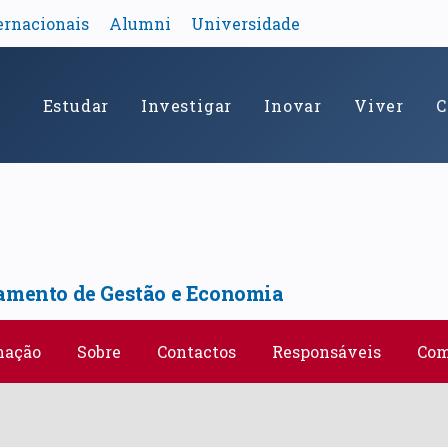
ernacionais
Alumni
Universidade
Estudar
Investigar
Inovar
Viver
C
amento de Gestão e Economia
mação
Sobre
Contactos
Responsáveis
Com