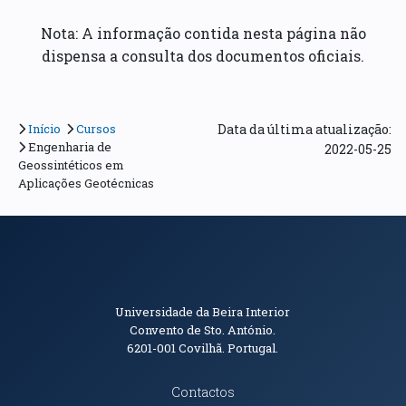
Nota: A informação contida nesta página não
dispensa a consulta dos documentos oficiais.
Início
Cursos
Data da última atualização:
Engenharia de
2022-05-25
Geossintéticos em
Aplicações Geotécnicas
Informações de Contacto
Universidade da Beira Interior
Convento de Sto. António.
6201-001
Covilhã. Portugal.
Contactos