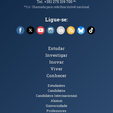
Tel. +351 275 319 700
℡
℡|☏ Chamada para rede fixa/móvel nacional
Ligue-se:
Facebook (abre em nova janela)
X (abre em nova janela)
YouTube (abre em nova janela)
Instagram (abre em nova janela)
LinkedIn (abre em nova ja
RSS (abre em nova ja
Bluesky (abre e
TikTok (a
Tópicos Principais
Estudar
Investigar
Inovar
Viver
Conhecer
Públicos
Estudantes
Candidatos
Candidatos Internacionais
Alumni
Universidade
Professores