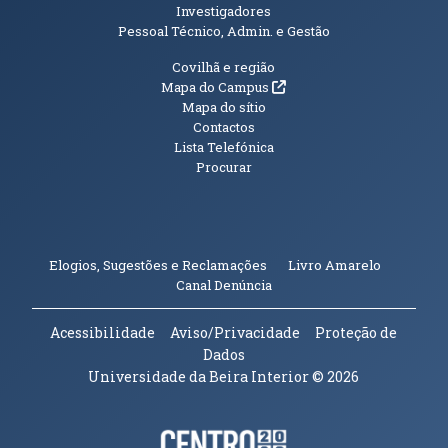
Investigadores
Pessoal Técnico, Admin. e Gestão
Informações Adicionais
Covilhã e região
(abre em nova janela)
Mapa do Campus
Mapa do sítio
Contactos
Lista Telefónica
Procurar
(abre em n
Elogios, Sugestões e Reclamações
Livro Amarelo
(abre em nova janela)
Canal Denúncia
Acessibilidade
Aviso/Privacidade
Proteção de
Dados
Universidade da Beira Interior
© 2026
Parceiros e Financiadores
(abre em nova janela)