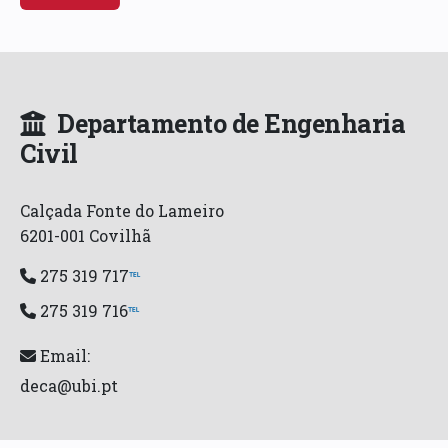
Departamento de Engenharia
Civil
Calçada Fonte do Lameiro
6201-001 Covilhã
275 319 717
℡
275 319 716
℡
Email:
deca@ubi.pt