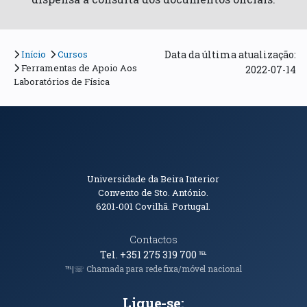
Início
Cursos
Data da última atualização:
Ferramentas de Apoio Aos
2022-07-14
Laboratórios de Física
Informações de Contacto
Universidade da Beira Interior
Convento de Sto. António.
6201-001
Covilhã. Portugal.
Contactos
Tel. +351 275 319 700
℡
℡|☏ Chamada para rede fixa/móvel nacional
Ligue-se: