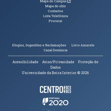
(abre em nova janela)
Mapa do Campus
Mapa do sítio
Contactos
Lista Telefónica
Procurar
(abre em n
Elogios, Sugestões e Reclamações
Livro Amarelo
(abre em nova janela)
Canal Denúncia
Acessibilidade
Aviso/Privacidade
Proteção de
Dados
Universidade da Beira Interior
© 2026
Parceiros e Financiadores
(abre em nova janela)
(abre em nova janela)