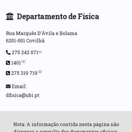
Departamento de Física
Rua Marquês D'Ávila e Bolama
6201-001 Covilhã
275 242 071
℡
☏
1401
☏
275 319 719
Email:
dfisica@ubi.pt
Nota: A informação contida nesta página não
dispensa a consulta dos documentos oficiais.