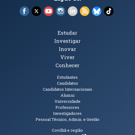
Facebook (abre em nova janela)
X (abre em nova janela)
YouTube (abre em nova janela)
Instagram (abre em nova janela)
LinkedIn (abre em nova ja
RSS (abre em nova ja
Bluesky (abre e
TikTok (a
Tópicos Principais
Estudar
Investigar
Inovar
Viver
Conhecer
Públicos
Estudantes
Candidatos
Candidatos Internacionais
Alumni
Universidade
Professores
Investigadores
Pessoal Técnico, Admin. e Gestão
Informações Adicionais
Covilhã e região