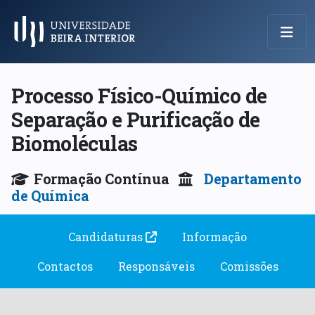
Menu Principal
Processo Físico-Químico de
Separação e Purificação de
Biomoléculas
Formação Contínua
Departamento
de Química
Candidaturas
Informação
Contactos
Responsáveis
Comissões