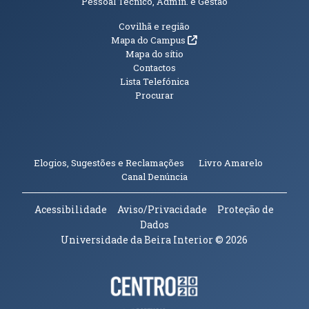
Pessoal Técnico, Admin. e Gestão
Informações Adicionais
Covilhã e região
(abre em nova janela)
Mapa do Campus
Mapa do sítio
Contactos
Lista Telefónica
Procurar
(abre em n
Elogios, Sugestões e Reclamações
Livro Amarelo
(abre em nova janela)
Canal Denúncia
Acessibilidade
Aviso/Privacidade
Proteção de
Dados
Universidade da Beira Interior
© 2026
Parceiros e Financiadores
(abre em nova janela)