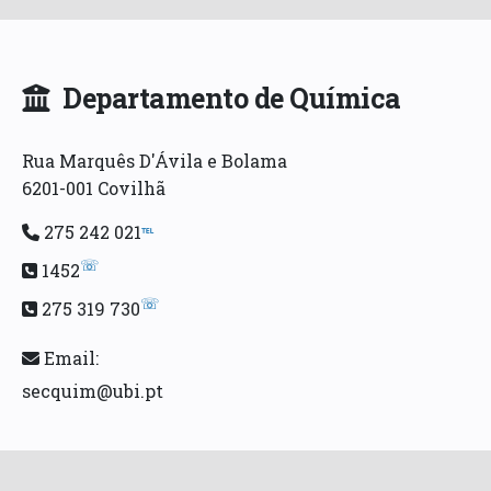
Departamento de Química
Rua Marquês D'Ávila e Bolama
6201-001 Covilhã
275 242 021
℡
☏
1452
☏
275 319 730
Email:
secquim@ubi.pt