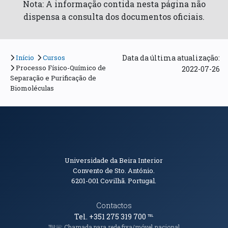
Nota: A informação contida nesta página não
dispensa a consulta dos documentos oficiais.
Início
Cursos
Data da última atualização:
Processo Físico-Químico de
2022-07-26
Separação e Purificação de
Biomoléculas
Informações de Contacto
Universidade da Beira Interior
Convento de Sto. António.
6201-001
Covilhã. Portugal.
Contactos
Tel. +351 275 319 700
℡
℡|☏ Chamada para rede fixa/móvel nacional