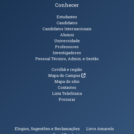
Conhecer
Públicos
Estudantes
Candidatos
Candidatos Internacionais
Alumni
Universidade
Professores
Investigadores
Pessoal Técnico, Admin. e Gestão
Informações Adicionais
Covilhã e região
(abre em nova janela)
Mapa do Campus
Mapa do sítio
Contactos
Lista Telefónica
Procurar
(abre em n
Elogios, Sugestões e Reclamações
Livro Amarelo