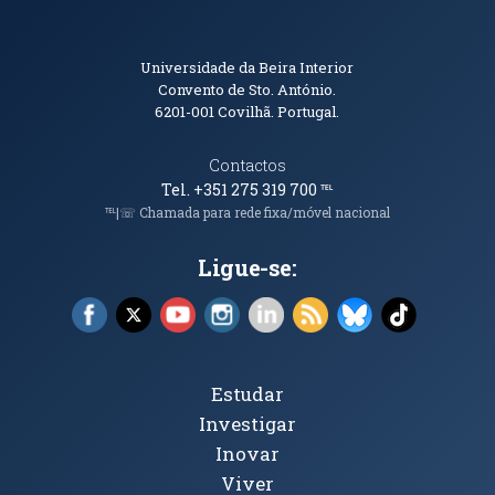
Informações de Contacto
Universidade da Beira Interior
Convento de Sto. António.
6201-001
Covilhã. Portugal.
Contactos
Tel. +351 275 319 700
℡
℡|☏ Chamada para rede fixa/móvel nacional
Ligue-se:
Facebook (abre em nova janela)
X (abre em nova janela)
YouTube (abre em nova janela)
Instagram (abre em nova janela)
LinkedIn (abre em nova ja
RSS (abre em nova ja
Bluesky (abre e
TikTok (a
Tópicos Principais
Estudar
Investigar
Inovar
Viver