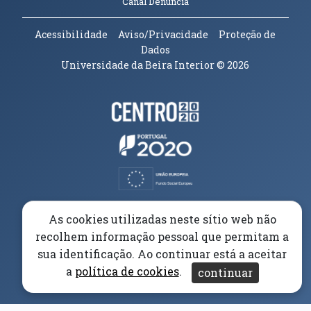
(abre em nova janela)
Canal Denúncia
Acessibilidade
Aviso/Privacidade
Proteção de
Dados
Universidade da Beira Interior
© 2026
Parceiros e Financiadores
(abre em nova janela)
(abre em nova janela)
(abre em nova janela)
(abre em nova janela)
As cookies utilizadas neste sítio web não
recolhem informação pessoal que permitam a
(abre em nova janela)
sua identificação. Ao continuar está a aceitar
a
política de cookies
.
continuar
(abre em nova janela)