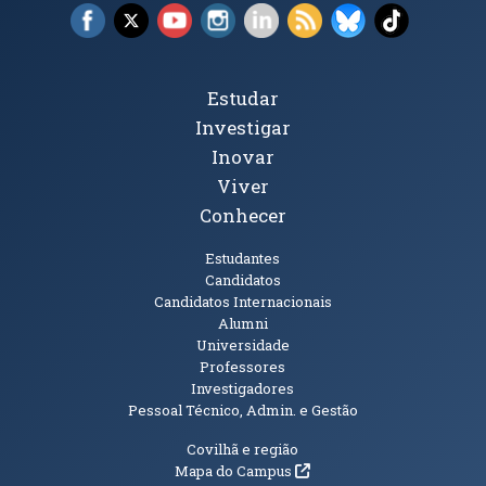
Facebook (abre em nova janela)
X (abre em nova janela)
YouTube (abre em nova janela)
Instagram (abre em nova janela)
LinkedIn (abre em nova ja
RSS (abre em nova ja
Bluesky (abre e
TikTok (a
Tópicos Principais
Estudar
Investigar
Inovar
Viver
Conhecer
Públicos
Estudantes
Candidatos
Candidatos Internacionais
Alumni
Universidade
Professores
Investigadores
Pessoal Técnico, Admin. e Gestão
Informações Adicionais
Covilhã e região
(abre em nova janela)
Mapa do Campus