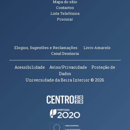
Mapa do sítio
Contactos
Lista Telefónica
Procurar
(abre em n
Elogios, Sugestões e Reclamações
Livro Amarelo
(abre em nova janela)
Canal Denúncia
Acessibilidade
Aviso/Privacidade
Proteção de
Dados
Universidade da Beira Interior
© 2026
Parceiros e Financiadores
(abre em nova janela)
(abre em nova janela)
(abre em nova janela)