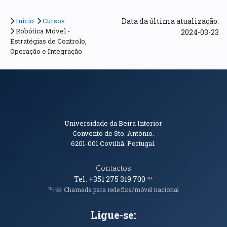
Início
Cursos
Data da última atualização:
Robótica Móvel -
2024-03-23
Estratégias de Controlo,
Operação e Integração
Informações de Contacto
Universidade da Beira Interior
Convento de Sto. António.
6201-001
Covilhã. Portugal.
Contactos
Tel. +351 275 319 700
℡
℡|☏ Chamada para rede fixa/móvel nacional
Ligue-se: