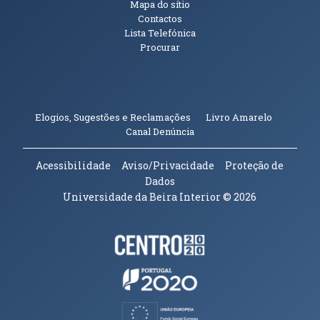
Mapa do sítio
Contactos
Lista Telefónica
Procurar
(abre em n
Elogios, Sugestões e Reclamações
Livro Amarelo
(abre em nova janela)
Canal Denúncia
Acessibilidade
Aviso/Privacidade
Proteção de
Dados
Universidade da Beira Interior
© 2026
Parceiros e Financiadores
(abre em nova janela)
(abre em nova janela)
(abre em nova janela)