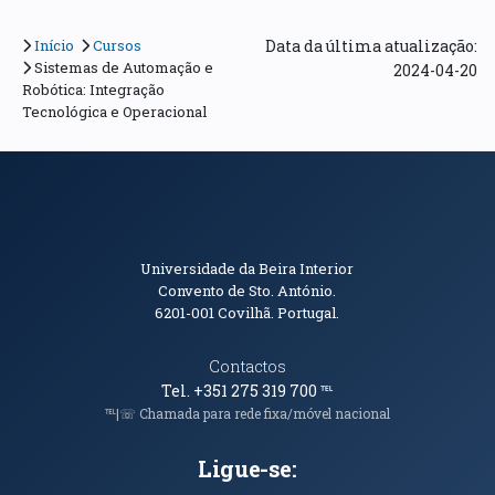
Início
Cursos
Data da última atualização:
Sistemas de Automação e
2024-04-20
Robótica: Integração
Tecnológica e Operacional
Informações de Contacto
Universidade da Beira Interior
Convento de Sto. António.
6201-001
Covilhã. Portugal.
Contactos
Tel. +351 275 319 700
℡
℡|☏ Chamada para rede fixa/móvel nacional
Ligue-se: