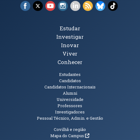
Facebook (abre em nova janela)
X (abre em nova janela)
YouTube (abre em nova janela)
Instagram (abre em nova janela)
LinkedIn (abre em nova ja
RSS (abre em nova ja
Bluesky (abre e
TikTok (a
Tópicos Principais
Estudar
Investigar
Inovar
Viver
Conhecer
Públicos
Estudantes
Candidatos
Candidatos Internacionais
Alumni
Universidade
Professores
Investigadores
Pessoal Técnico, Admin. e Gestão
Informações Adicionais
Covilhã e região
(abre em nova janela)
Mapa do Campus