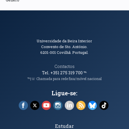
Informações de Contacto
Universidade da Beira Interior
Convento de Sto. António.
6201-001
Covilhã. Portugal.
Contactos
Tel. +351 275 319 700
℡
℡|☏ Chamada para rede fixa/móvel nacional
Ligue-se:
Facebook (abre em nova janela)
X (abre em nova janela)
YouTube (abre em nova janela)
Instagram (abre em nova janela)
LinkedIn (abre em nova ja
RSS (abre em nova ja
Bluesky (abre e
TikTok (a
Tópicos Principais
Estudar