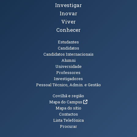
Investigar
Inovar
Viver
Conhecer
Públicos
Estudantes
Candidatos
Candidatos Internacionais
Alumni
Universidade
Professores
Investigadores
Pessoal Técnico, Admin. e Gestão
Informações Adicionais
Covilhã e região
(abre em nova janela)
Mapa do Campus
Mapa do sítio
Contactos
Lista Telefónica
Procurar