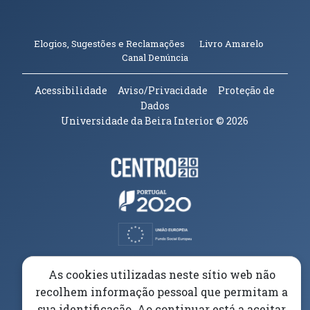
(abre em n
Elogios, Sugestões e Reclamações
Livro Amarelo
(abre em nova janela)
Canal Denúncia
Acessibilidade
Aviso/Privacidade
Proteção de
Dados
Universidade da Beira Interior
© 2026
Parceiros e Financiadores
(abre em nova janela)
(abre em nova janela)
(abre em nova janela)
(abre em nova janela)
As cookies utilizadas neste sítio web não
recolhem informação pessoal que permitam a
(abre em nova janela)
sua identificação. Ao continuar está a aceitar