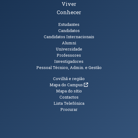
Viver
Conhecer
Públicos
Estudantes
Candidatos
Candidatos Internacionais
Alumni
Universidade
Professores
Investigadores
Pessoal Técnico, Admin. e Gestão
Informações Adicionais
Covilhã e região
(abre em nova janela)
Mapa do Campus
Mapa do sítio
Contactos
Lista Telefónica
Procurar