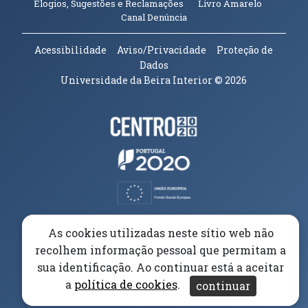
(abre em n
Elogios, Sugestões e Reclamações
Livro Amarelo
(abre em nova janela)
Canal Denúncia
Acessibilidade
Aviso/Privacidade
Proteção de
Dados
Universidade da Beira Interior
© 2026
Parceiros e Financiadores
(abre em nova janela)
(abre em nova janela)
(abre em nova janela)
(abre em nova janela)
As cookies utilizadas neste sítio web não
recolhem informação pessoal que permitam a
(abre em nova janela)
sua identificação. Ao continuar está a aceitar
a
política de cookies
.
continuar
(abre em nova janela)