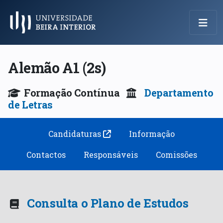
Menu Principal
Alemão A1 (2s)
Formação Contínua
Departamento
de Letras
Candidaturas
Informação
Contactos
Responsáveis
Comissões
Consulta o Plano de Estudos