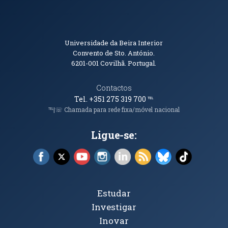
Informações de Contacto
Universidade da Beira Interior
Convento de Sto. António.
6201-001
Covilhã. Portugal.
Contactos
Tel. +351 275 319 700
℡
℡|☏ Chamada para rede fixa/móvel nacional
Ligue-se:
Facebook (abre em nova janela)
X (abre em nova janela)
YouTube (abre em nova janela)
Instagram (abre em nova janela)
LinkedIn (abre em nova ja
RSS (abre em nova ja
Bluesky (abre e
TikTok (a
Tópicos Principais
Estudar
Investigar
Inovar