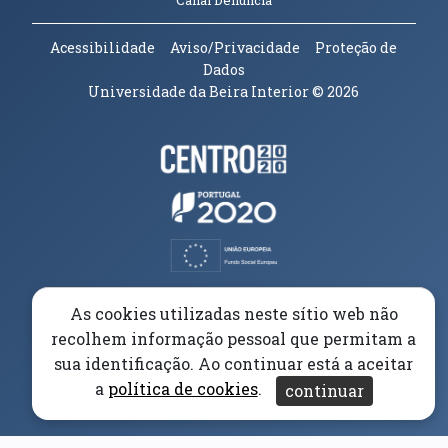
Canal Denúncia
Acessibilidade
Aviso/Privacidade
Proteção de
Dados
Universidade da Beira Interior
© 2026
Parceiros e Financiadores
(abre em nova janela)
(abre em nova janela)
(abre em nova janela)
(abre em nova janela)
As cookies utilizadas neste sítio web não
recolhem informação pessoal que permitam a
(abre em nova janela)
sua identificação. Ao continuar está a aceitar
a
política de cookies
.
continuar
(abre em nova janela)