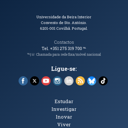
Informações de Contacto
Universidade da Beira Interior
Convento de Sto. António.
6201-001
Covilhã. Portugal.
Contactos
Tel. +351 275 319 700
℡
℡|☏ Chamada para rede fixa/móvel nacional
Ligue-se:
Facebook (abre em nova janela)
X (abre em nova janela)
YouTube (abre em nova janela)
Instagram (abre em nova janela)
LinkedIn (abre em nova ja
RSS (abre em nova ja
Bluesky (abre e
TikTok (a
Tópicos Principais
Estudar
Investigar
Inovar
Viver