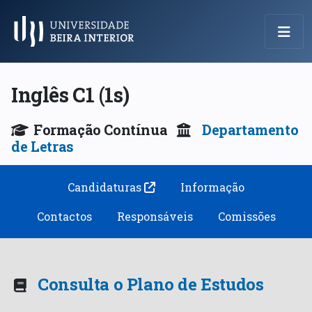
Menu Principal
Inglês C1 (1s)
Formação Contínua
Departamento
de Letras
Candidaturas
Informação
Contactos
Responsáveis
Comissões
Consulta o Plano de Estudos