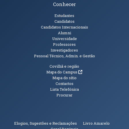
Conhecer
Públicos
Estudantes
Candidatos
Candidatos Internacionais
Alumni
Universidade
Professores
Investigadores
Pessoal Técnico, Admin. e Gestão
Informações Adicionais
Covilhã e região
(abre em nova janela)
Mapa do Campus
Mapa do sítio
Contactos
Lista Telefónica
Procurar
(abre em n
Elogios, Sugestões e Reclamações
Livro Amarelo
(abre em nova janela)