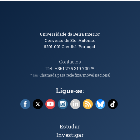
Informações de Contacto
Universidade da Beira Interior
Convento de Sto. António.
6201-001
Covilhã. Portugal.
Contactos
Tel. +351 275 319 700
℡
℡|☏ Chamada para rede fixa/móvel nacional
Ligue-se:
Facebook (abre em nova janela)
X (abre em nova janela)
YouTube (abre em nova janela)
Instagram (abre em nova janela)
LinkedIn (abre em nova ja
RSS (abre em nova ja
Bluesky (abre e
TikTok (a
Tópicos Principais
Estudar
Investigar