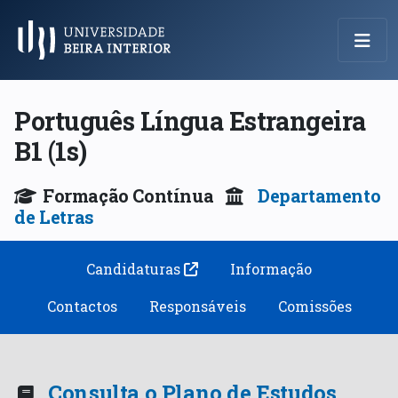
Menu Principal
Português Língua Estrangeira
B1 (1s)
Formação Contínua
Departamento
de Letras
Candidaturas
Informação
Contactos
Responsáveis
Comissões
Consulta o Plano de Estudos