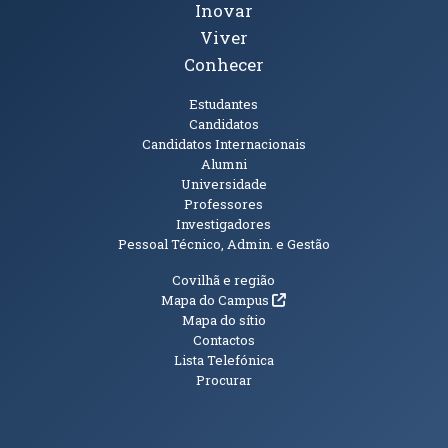
Inovar
Viver
Conhecer
Públicos
Estudantes
Candidatos
Candidatos Internacionais
Alumni
Universidade
Professores
Investigadores
Pessoal Técnico, Admin. e Gestão
Informações Adicionais
Covilhã e região
(abre em nova janela)
Mapa do Campus
Mapa do sítio
Contactos
Lista Telefónica
Procurar