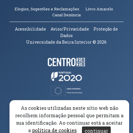
(abre em n
Elogios, Sugestões e Reclamações
Livro Amarelo
(abre em nova janela)
Canal Denúncia
Acessibilidade
Aviso/Privacidade
Proteção de
Dados
Universidade da Beira Interior
© 2026
Parceiros e Financiadores
(abre em nova janela)
(abre em nova janela)
(abre em nova janela)
(abre em nova janela)
As cookies utilizadas neste sítio web não
recolhem informação pessoal que permitam a
(abre em nova janela)
sua identificação. Ao continuar está a aceitar
a
política de cookies
.
continuar
(abre em nova janela)