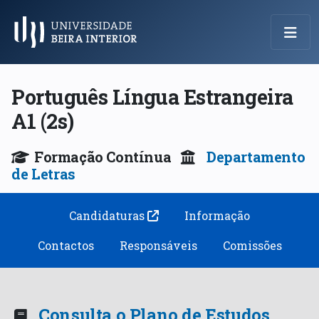
Menu Principal
Português Língua Estrangeira
A1 (2s)
Formação Contínua
Departamento
de Letras
Candidaturas
Informação
Contactos
Responsáveis
Comissões
Consulta o Plano de Estudos