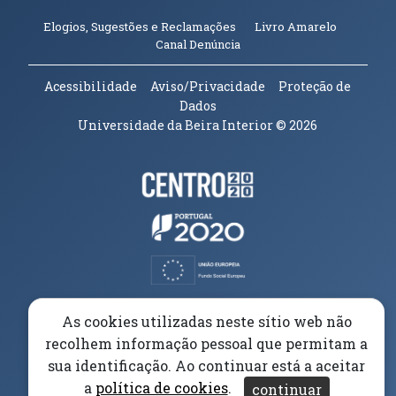
(abre em n
Elogios, Sugestões e Reclamações
Livro Amarelo
(abre em nova janela)
Canal Denúncia
Acessibilidade
Aviso/Privacidade
Proteção de
Dados
Universidade da Beira Interior
© 2026
Parceiros e Financiadores
(abre em nova janela)
(abre em nova janela)
(abre em nova janela)
(abre em nova janela)
As cookies utilizadas neste sítio web não
recolhem informação pessoal que permitam a
(abre em nova janela)
sua identificação. Ao continuar está a aceitar
a
política de cookies
.
continuar
(abre em nova janela)