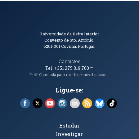
Informações de Contacto
Universidade da Beira Interior
Convento de Sto. António.
6201-001
Covilhã. Portugal.
Contactos
Tel. +351 275 319 700
℡
℡|☏ Chamada para rede fixa/móvel nacional
Ligue-se:
Facebook (abre em nova janela)
X (abre em nova janela)
YouTube (abre em nova janela)
Instagram (abre em nova janela)
LinkedIn (abre em nova ja
RSS (abre em nova ja
Bluesky (abre e
TikTok (a
Tópicos Principais
Estudar
Investigar