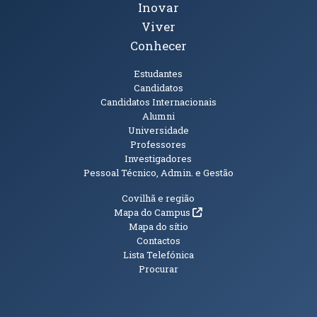
Inovar
Viver
Conhecer
Públicos
Estudantes
Candidatos
Candidatos Internacionais
Alumni
Universidade
Professores
Investigadores
Pessoal Técnico, Admin. e Gestão
Informações Adicionais
Covilhã e região
(abre em nova janela)
Mapa do Campus
Mapa do sítio
Contactos
Lista Telefónica
Procurar