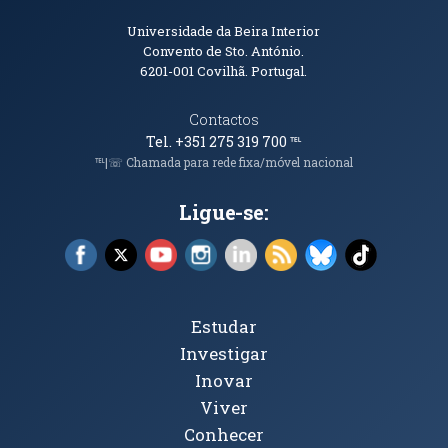
Informações de Contacto
Universidade da Beira Interior
Convento de Sto. António.
6201-001
Covilhã. Portugal.
Contactos
Tel. +351 275 319 700
℡
℡|☏ Chamada para rede fixa/móvel nacional
Ligue-se:
Facebook (abre em nova janela)
X (abre em nova janela)
YouTube (abre em nova janela)
Instagram (abre em nova janela)
LinkedIn (abre em nova ja
RSS (abre em nova ja
Bluesky (abre e
TikTok (a
Tópicos Principais
Estudar
Investigar
Inovar
Viver
Conhecer