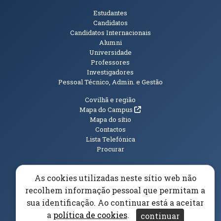
Públicos
Estudantes
Candidatos
Candidatos Internacionais
Alumni
Universidade
Professores
Investigadores
Pessoal Técnico, Admin. e Gestão
Informações Adicionais
Covilhã e região
(abre em nova janela)
Mapa do Campus
Mapa do sítio
Contactos
Lista Telefónica
Procurar
As cookies utilizadas neste sítio web não
recolhem informação pessoal que permitam a
(abre em n
Elogios, Sugestões e Reclamações
Livro Amarelo
sua identificação. Ao continuar está a aceitar
(abre em nova janela)
Canal Denúncia
a
política de cookies
.
continuar