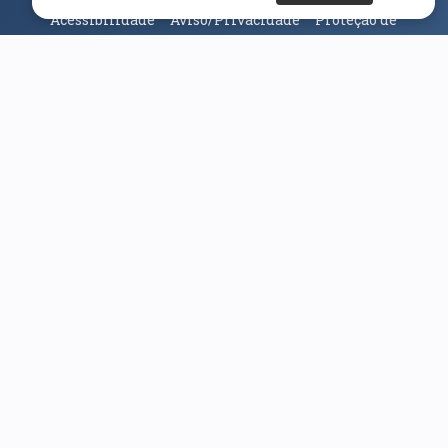
Acessibilidade
Aviso/Privacidade
Proteção de
Dados
Universidade da Beira Interior
© 2026
Parceiros e Financiadores
(abre em nova janela)
(abre em nova janela)
(abre em nova janela)
(abre em nova janela)
(abre em nova janela)
(abre em nova janela)