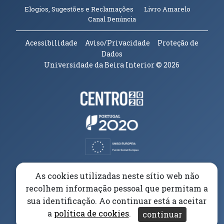
(abre em n
Elogios, Sugestões e Reclamações
Livro Amarelo
(abre em nova janela)
Canal Denúncia
Acessibilidade
Aviso/Privacidade
Proteção de
Dados
Universidade da Beira Interior
© 2026
Parceiros e Financiadores
(abre em nova janela)
(abre em nova janela)
(abre em nova janela)
(abre em nova janela)
As cookies utilizadas neste sítio web não
recolhem informação pessoal que permitam a
(abre em nova janela)
sua identificação. Ao continuar está a aceitar
a
política de cookies
.
continuar
(abre em nova janela)