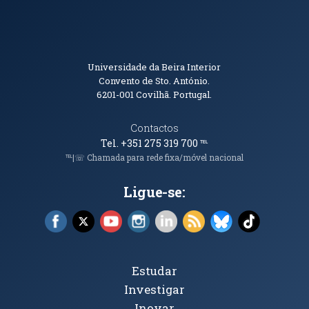
Informações de Contacto
Universidade da Beira Interior
Convento de Sto. António.
6201-001
Covilhã. Portugal.
Contactos
Tel. +351 275 319 700
℡
℡|☏ Chamada para rede fixa/móvel nacional
Ligue-se:
Facebook (abre em nova janela)
X (abre em nova janela)
YouTube (abre em nova janela)
Instagram (abre em nova janela)
LinkedIn (abre em nova ja
RSS (abre em nova ja
Bluesky (abre e
TikTok (a
Tópicos Principais
Estudar
Investigar
Inovar