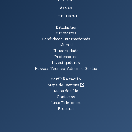
Viver
Conhecer
Públicos
Estudantes
Candidatos
Candidatos Internacionais
Alumni
Universidade
Professores
Investigadores
Pessoal Técnico, Admin. e Gestão
Informações Adicionais
Covilhã e região
(abre em nova janela)
Mapa do Campus
Mapa do sítio
Contactos
Lista Telefónica
Procurar