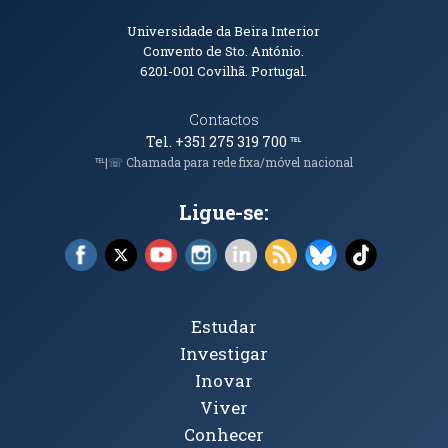
Informações de Contacto
Universidade da Beira Interior
Convento de Sto. António.
6201-001
Covilhã. Portugal.
Contactos
Tel. +351 275 319 700
℡
℡|☏ Chamada para rede fixa/móvel nacional
Ligue-se:
Facebook (abre em nova janela)
X (abre em nova janela)
YouTube (abre em nova janela)
Instagram (abre em nova janela)
LinkedIn (abre em nova ja
RSS (abre em nova ja
Bluesky (abre e
TikTok (a
Tópicos Principais
Estudar
Investigar
Inovar
Viver
Conhecer