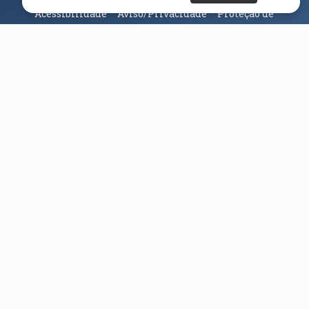
Acessibilidade
Aviso/Privacidade
Proteção de
Dados
Universidade da Beira Interior
© 2026
Parceiros e Financiadores
(abre em nova janela)
(abre em nova janela)
(abre em nova janela)
(abre em nova janela)
(abre em nova janela)
(abre em nova janela)