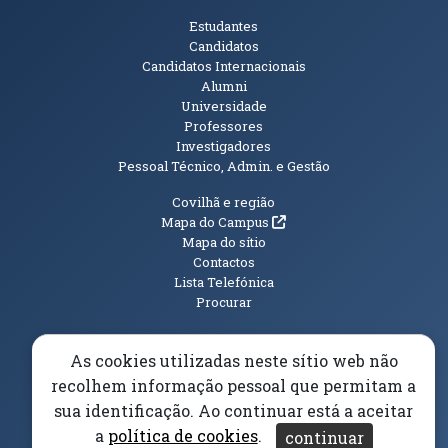
Públicos
Estudantes
Candidatos
Candidatos Internacionais
Alumni
Universidade
Professores
Investigadores
Pessoal Técnico, Admin. e Gestão
Informações Adicionais
Covilhã e região
(abre em nova janela)
Mapa do Campus
Mapa do sítio
Contactos
Lista Telefónica
Procurar
As cookies utilizadas neste sítio web não
recolhem informação pessoal que permitam a
(abre em n
Elogios, Sugestões e Reclamações
Livro Amarelo
sua identificação. Ao continuar está a aceitar
(abre em nova janela)
Canal Denúncia
a
política de cookies
.
continuar