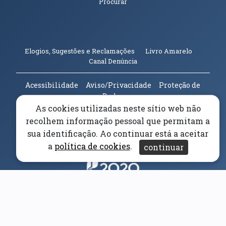
Procurar
(abre em n
Elogios, Sugestões e Reclamações
Livro Amarelo
(abre em nova janela)
Canal Denúncia
Acessibilidade
Aviso/Privacidade
Proteção de
Dados
Universidade da Beira Interior
© 2026
As cookies utilizadas neste sítio web não
recolhem informação pessoal que permitam a
sua identificação. Ao continuar está a aceitar
Parceiros e Financiadores
(abre em nova janela)
a
política de cookies
.
continuar
(abre em nova janela)
(abre em nova janela)
(abre em nova janela)