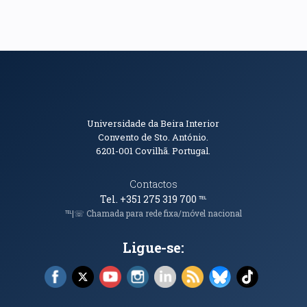
Informações de Contacto
Universidade da Beira Interior
Convento de Sto. António.
6201-001
Covilhã. Portugal.
Contactos
Tel. +351 275 319 700
℡
℡|☏ Chamada para rede fixa/móvel nacional
Ligue-se:
Facebook (abre em nova janela)
X (abre em nova janela)
YouTube (abre em nova janela)
Instagram (abre em nova janela)
LinkedIn (abre em nova ja
RSS (abre em nova ja
Bluesky (abre e
TikTok (a