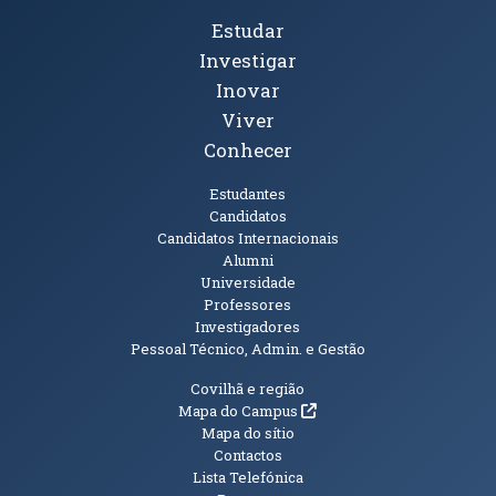
Tópicos Principais
Estudar
Investigar
Inovar
Viver
Conhecer
Públicos
Estudantes
Candidatos
Candidatos Internacionais
Alumni
Universidade
Professores
Investigadores
Pessoal Técnico, Admin. e Gestão
Informações Adicionais
Covilhã e região
(abre em nova janela)
Mapa do Campus
Mapa do sítio
Contactos
Lista Telefónica