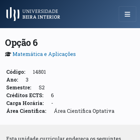
Menu Principal
Opção 6
Matemática e Aplicações
Código:
14801
Ano:
3
Semestre:
S2
Créditos ECTS:
6
Carga Horária:
-
Área Científica:
Área Científica Optativa
Esta unidade curricular endereça os seguintes