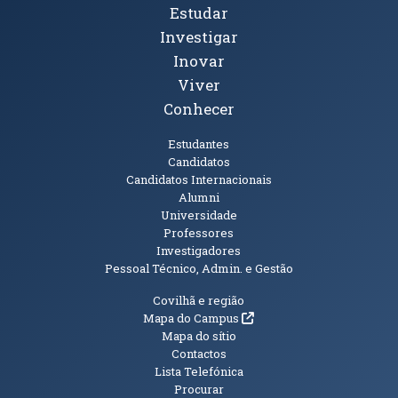
Tópicos Principais
Estudar
Investigar
Inovar
Viver
Conhecer
Públicos
Estudantes
Candidatos
Candidatos Internacionais
Alumni
Universidade
Professores
Investigadores
Pessoal Técnico, Admin. e Gestão
Informações Adicionais
Covilhã e região
(abre em nova janela)
Mapa do Campus
Mapa do sítio
Contactos
Lista Telefónica
Procurar