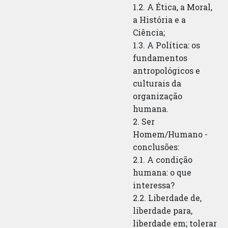
1.2. A Ética, a Moral,
a História e a
Ciência;
1.3. A Política: os
fundamentos
antropológicos e
culturais da
organização
humana.
2. Ser
Homem/Humano -
conclusões:
2.1. A condição
humana: o que
interessa?
2.2. Liberdade de,
liberdade para,
liberdade em; tolerar