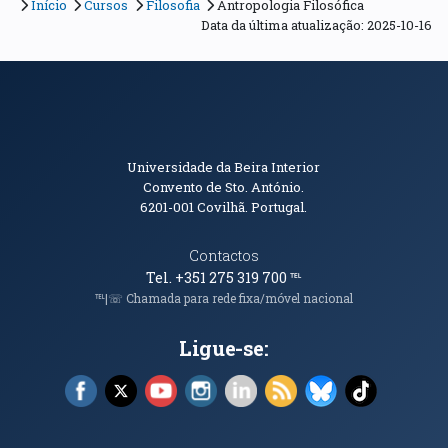
Início
Cursos
Filosofia
Antropologia Filosófica
Data da última atualização: 2025-10-16
Informações de Contacto
Universidade da Beira Interior
Convento de Sto. António.
6201-001
Covilhã. Portugal.
Contactos
Tel. +351 275 319 700
℡
℡|☏ Chamada para rede fixa/móvel nacional
Ligue-se:
Facebook (abre em nova janela)
X (abre em nova janela)
YouTube (abre em nova janela)
Instagram (abre em nova janela)
LinkedIn (abre em nova ja
RSS (abre em nova ja
Bluesky (abre e
TikTok (a