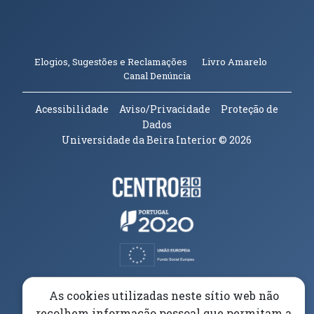
(abre em n
Elogios, Sugestões e Reclamações
Livro Amarelo
(abre em nova janela)
Canal Denúncia
Acessibilidade
Aviso/Privacidade
Proteção de
Dados
Universidade da Beira Interior
© 2026
Parceiros e Financiadores
(abre em nova janela)
(abre em nova janela)
(abre em nova janela)
(abre em nova janela)
As cookies utilizadas neste sítio web não
recolhem informação pessoal que permitam a