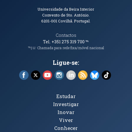
Informações de Contacto
Universidade da Beira Interior
Convento de Sto. António.
6201-001
Covilhã. Portugal.
Contactos
Tel. +351 275 319 700
℡
℡|☏ Chamada para rede fixa/móvel nacional
Ligue-se:
Facebook (abre em nova janela)
X (abre em nova janela)
YouTube (abre em nova janela)
Instagram (abre em nova janela)
LinkedIn (abre em nova ja
RSS (abre em nova ja
Bluesky (abre e
TikTok (a
Tópicos Principais
Estudar
Investigar
Inovar
Viver
Conhecer