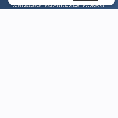
Acessibilidade
Aviso/Privacidade
Proteção de
Dados
Universidade da Beira Interior
© 2026
Parceiros e Financiadores
(abre em nova janela)
(abre em nova janela)
(abre em nova janela)
(abre em nova janela)
(abre em nova janela)
(abre em nova janela)