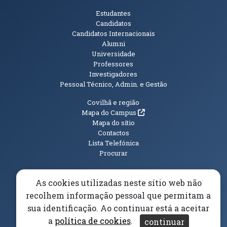
Públicos
Estudantes
Candidatos
Candidatos Internacionais
Alumni
Universidade
Professores
Investigadores
Pessoal Técnico, Admin. e Gestão
Informações Adicionais
Covilhã e região
(abre em nova janela)
Mapa do Campus
Mapa do sítio
Contactos
Lista Telefónica
Procurar
As cookies utilizadas neste sítio web não
recolhem informação pessoal que permitam a
(abre em n
Elogios, Sugestões e Reclamações
Livro Amarelo
sua identificação. Ao continuar está a aceitar
(abre em nova janela)
Canal Denúncia
a
política de cookies
.
continuar