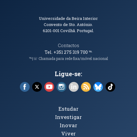
Informações de Contacto
Universidade da Beira Interior
Convento de Sto. António.
6201-001
Covilhã. Portugal.
Contactos
Tel. +351 275 319 700
℡
℡|☏ Chamada para rede fixa/móvel nacional
Ligue-se:
Facebook (abre em nova janela)
X (abre em nova janela)
YouTube (abre em nova janela)
Instagram (abre em nova janela)
LinkedIn (abre em nova ja
RSS (abre em nova ja
Bluesky (abre e
TikTok (a
Tópicos Principais
Estudar
Investigar
Inovar
Viver