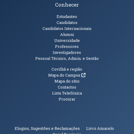
Conhecer
Públicos
Estudantes
Candidatos
Candidatos Internacionais
Alumni
Universidade
Professores
Investigadores
Pessoal Técnico, Admin. e Gestão
Informações Adicionais
Covilhã e região
(abre em nova janela)
Mapa do Campus
Mapa do sítio
Contactos
Lista Telefónica
Procurar
(abre em n
Elogios, Sugestões e Reclamações
Livro Amarelo
(abre em nova janela)