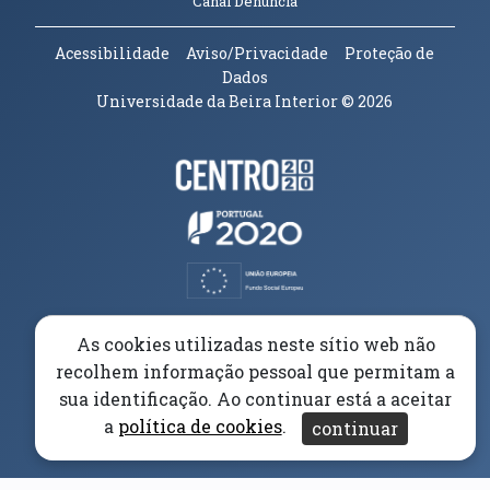
Canal Denúncia
Acessibilidade
Aviso/Privacidade
Proteção de
Dados
Universidade da Beira Interior
© 2026
Parceiros e Financiadores
(abre em nova janela)
(abre em nova janela)
(abre em nova janela)
(abre em nova janela)
As cookies utilizadas neste sítio web não
recolhem informação pessoal que permitam a
(abre em nova janela)
sua identificação. Ao continuar está a aceitar
a
política de cookies
.
continuar
(abre em nova janela)