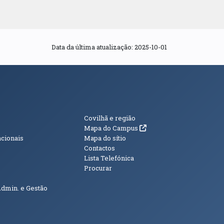
Data da última atualização: 2025-10-01
s
Informações Adici
Covilhã e região
(abre em nova janela)
Mapa do Campus
acionais
Mapa do sítio
Contactos
Lista Telefónica
Procurar
Admin. e Gestão