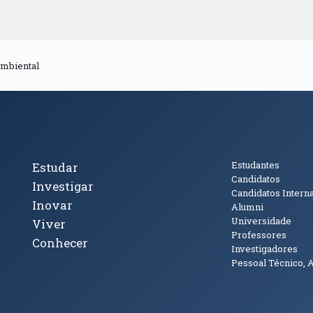
Ambiental
cto
Tópicos Principais
Público
Estudantes
Estudar
Candidatos
Investigar
Candidatos Intern
Inovar
Alumni
Universidade
Viver
Professores
Conhecer
Investigadores
Pessoal Técnico, 