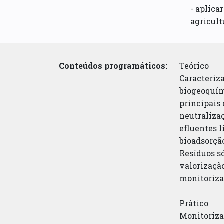
- aplica
agricult
Conteúdos programáticos:
Teórico
Caracteriza
biogeoquím
principais
neutralizaç
efluentes l
bioadsorçã
Resíduos só
valorizaçã
monitoriza
Prático
Monitoriza