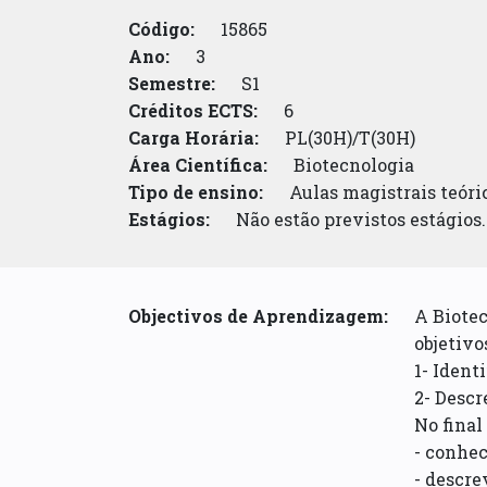
Código:
15865
Ano:
3
Semestre:
S1
Créditos ECTS:
6
Carga Horária:
PL(30H)/T(30H)
Área Científica:
Biotecnologia
Tipo de ensino:
Aulas magistrais teóric
Estágios:
Não estão previstos estágios.
Objectivos de Aprendizagem:
A Biote
objetivo
1- Ident
2- Descr
No final
- conhec
- descre