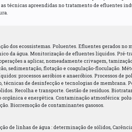
r as técnicas apreendidas no tratamento de efluentes ind
ura.
ção dos ecossistemas. Poluentes. Efluentes gerados no mei
ico da água. Monitorização de efluentes líquidos. Pré-t
 operações a aplicar, nomeadamente crivagem, tamização
ão, sedimentação, flotação e coagulação-floculação. Mét
íquidos: processos aeróbios e anaeróbios. Processos de p
o, técnicas de desinfecção e tecnologias de membrana. Po
lidos. Recolha e transporte. Gestão de resíduos. Biotrat
o orgânica e energética. Contaminação atmosférica: polu
ção. Biorremoção de contaminantes gasosos.
ção de linhas de água : determinação de sólidos, Carênci