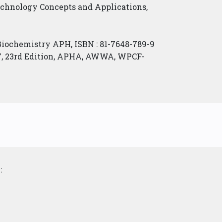
echnology Concepts and Applications,
iochemistry APH, ISBN : 81-7648-789-9
17, 23rd Edition, APHA, AWWA, WPCF-
: