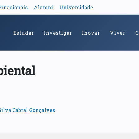
ernacionais
Alumni
Universidade
Estudar
Investigar
Inovar
Viver
C
iental
Silva Cabral Gonçalves