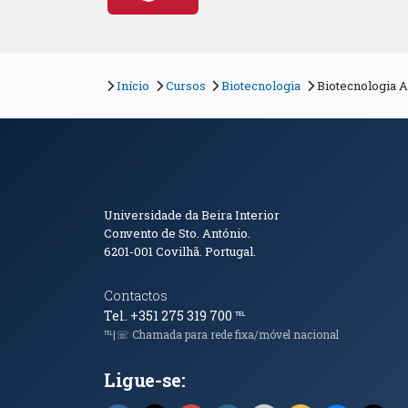
Início
Cursos
Biotecnologia
Biotecnologia 
Informações de Conta
Universidade da Beira Interior
Convento de Sto. António.
6201-001
Covilhã. Portugal.
Contactos
Tel. +351 275 319 700
℡
℡|☏ Chamada para rede fixa/móvel nacional
Ligue-se: