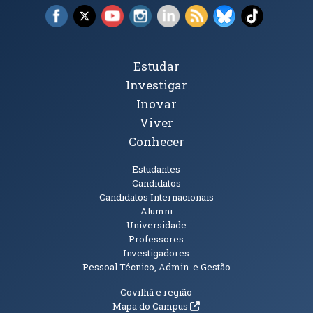
Facebook (abre em nova janela)
X (abre em nova janela)
YouTube (abre em nova janela)
Instagram (abre em nova janela)
LinkedIn (abre em nova ja
RSS (abre em nova ja
Bluesky (abre e
TikTok (a
Tópicos Principais
Estudar
Investigar
Inovar
Viver
Conhecer
Públicos
Estudantes
Candidatos
Candidatos Internacionais
Alumni
Universidade
Professores
Investigadores
Pessoal Técnico, Admin. e Gestão
Informações Adicionais
Covilhã e região
(abre em nova janela)
Mapa do Campus