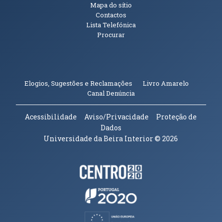
Mapa do sítio
Contactos
Lista Telefónica
Procurar
(abre em n
Elogios, Sugestões e Reclamações
Livro Amarelo
(abre em nova janela)
Canal Denúncia
Acessibilidade
Aviso/Privacidade
Proteção de
Dados
Universidade da Beira Interior
© 2026
Parceiros e Financiadores
(abre em nova janela)
(abre em nova janela)
(abre em nova janela)