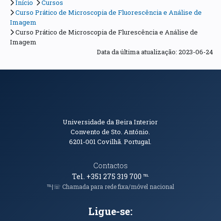
Início
Cursos
Curso Prático de Microscopia de Fluorescência e Análise de
Imagem
Curso Prático de Microscopia de Flurescência e Análise de
Imagem
Data da última atualização: 2023-06-24
Informações de Contacto
Universidade da Beira Interior
Convento de Sto. António.
6201-001
Covilhã. Portugal.
Contactos
Tel. +351 275 319 700
℡
℡|☏ Chamada para rede fixa/móvel nacional
Ligue-se: