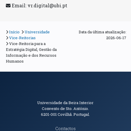
Email:
vr.digital@ubi.pt
Início
Universidade
Data da última atualização:
Vice-Reitorias
2026-06-17
Vice-Reitoria para a
Estratégia Digital, Gestão da
Informação e dos Recursos
Humanos
Informações de Contacto
Universidade da Beira Interior
Convento de Sto. António.
6201-001
Covilhã. Portugal.
Contactos