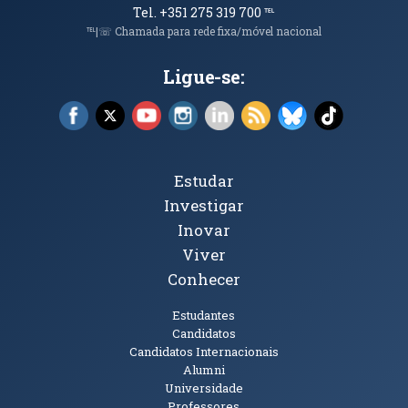
Tel. +351 275 319 700
℡
℡|☏ Chamada para rede fixa/móvel nacional
Ligue-se:
Facebook (abre em nova janela)
X (abre em nova janela)
YouTube (abre em nova janela)
Instagram (abre em nova janela)
LinkedIn (abre em nova ja
RSS (abre em nova ja
Bluesky (abre e
TikTok (a
Tópicos Principais
Estudar
Investigar
Inovar
Viver
Conhecer
Públicos
Estudantes
Candidatos
Candidatos Internacionais
Alumni
Universidade
Professores