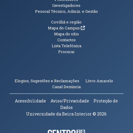
Investigadores
Pessoal Técnico, Admin. e Gestão
Informações Adicionais
Covilhã e região
(abre em nova janela)
Mapa do Campus
Mapa do sítio
Contactos
Lista Telefónica
Procurar
(abre em n
Elogios, Sugestões e Reclamações
Livro Amarelo
(abre em nova janela)
Canal Denúncia
Acessibilidade
Aviso/Privacidade
Proteção de
Dados
Universidade da Beira Interior
© 2026
Parceiros e Financiadores
(abre em nova janela)