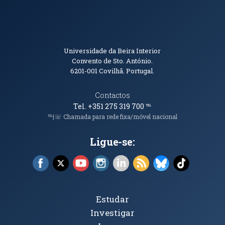
Informações de Contacto
Universidade da Beira Interior
Convento de Sto. António.
6201-001
Covilhã. Portugal.
Contactos
Tel. +351 275 319 700
℡
℡|☏ Chamada para rede fixa/móvel nacional
Ligue-se:
Facebook (abre em nova janela)
X (abre em nova janela)
YouTube (abre em nova janela)
Instagram (abre em nova janela)
LinkedIn (abre em nova ja
RSS (abre em nova ja
Bluesky (abre e
TikTok (a
Tópicos Principais
Estudar
Investigar