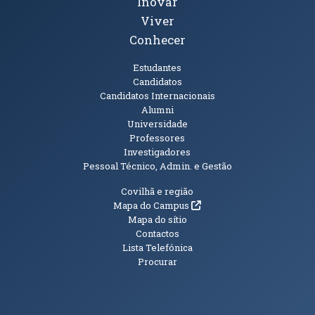
Inovar
Viver
Conhecer
Públicos
Estudantes
Candidatos
Candidatos Internacionais
Alumni
Universidade
Professores
Investigadores
Pessoal Técnico, Admin. e Gestão
Informações Adicionais
Covilhã e região
(abre em nova janela)
Mapa do Campus
Mapa do sítio
Contactos
Lista Telefónica
Procurar