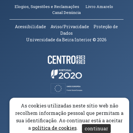
(abre em n
Elogios, Sugestões e Reclamações
Livro Amarelo
(abre em nova janela)
Canal Denúncia
Acessibilidade
Aviso/Privacidade
Proteção de
Dados
Universidade da Beira Interior
© 2026
Parceiros e Financiadores
(abre em nova janela)
(abre em nova janela)
(abre em nova janela)
(abre em nova janela)
As cookies utilizadas neste sítio web não
recolhem informação pessoal que permitam a
(abre em nova janela)
sua identificação. Ao continuar está a aceitar
a
política de cookies
.
continuar
(abre em nova janela)