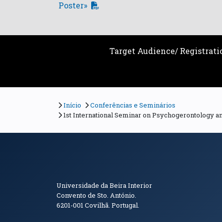
Poster»
Target Audience/ Registrati
Início
Conferências e Seminários
1st International Seminar on Psychogerontology an
Informações de Conta
Universidade da Beira Interior
Convento de Sto. António.
6201-001
Covilhã. Portugal.