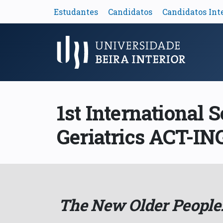
Estudantes
Candidatos
Candidatos Int
Menu Principal
1st International
Geriatrics ACT-IN
The New Older People: