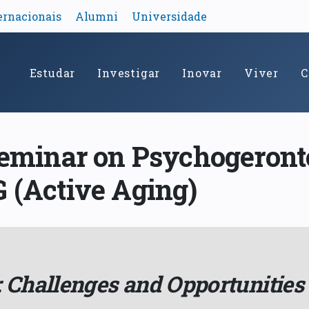
ernacionais
Alumni
Universidade
Estudar
Investigar
Inovar
Viver
C
 Seminar on Psychogeron
G (Active Aging)
 Challenges and Opportunities