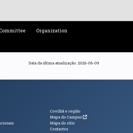
c Committee
Organization
Data da última atualização:
2026-06-09
s
Informações Adici
Covilhã e região
(abre em nova janela)
Mapa do Campus
acionais
Mapa do sítio
Contactos