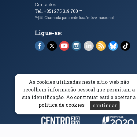
Contactos
Tel. +351 275 319 700
℡
℡|☏ Chamada para rede fixa/móvel nacional
Ligue-se:
Facebook (abre em nova janela)
X (abre em nova janela)
YouTube (abre em nova janela)
Instagram (abre em nova 
LinkedIn (abre em n
RSS (abre em n
Bluesky 
Tik
As cookies utilizadas neste sítio web não
Elogios, Sugestões e Reclamações
Livro Amarel
recolhem informação pessoal que permitam a
sua identificação. Ao continuar está a aceitar a
Acessibilidade
Aviso/Privacidade
Proteção 
política de cookies
.
continuar
Parceiros e Financiad
(abre em nova janela)