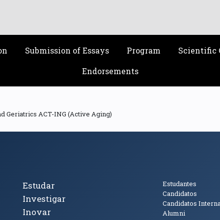
on
Submission of Essays
Program
Scientifi
Endorsements
d Geriatrics ACT-ING (Active Aging)
cto
Tópicos Principais
Público
Estudantes
Estudar
Candidatos
Investigar
Candidatos Intern
Inovar
Alumni