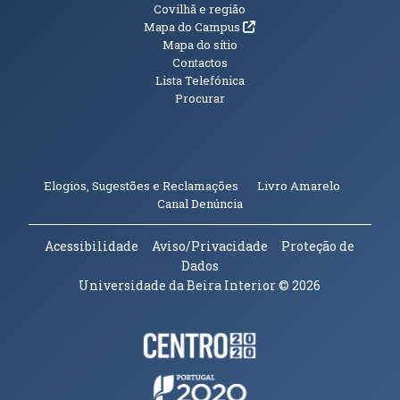
Informações Adicionais
Covilhã e região
(abre em nova janela)
Mapa do Campus
Mapa do sítio
Contactos
Lista Telefónica
Procurar
(abre em n
Elogios, Sugestões e Reclamações
Livro Amarelo
(abre em nova janela)
Canal Denúncia
Acessibilidade
Aviso/Privacidade
Proteção de
Dados
Universidade da Beira Interior
© 2026
Parceiros e Financiadores
(abre em nova janela)
(abre em nova janela)