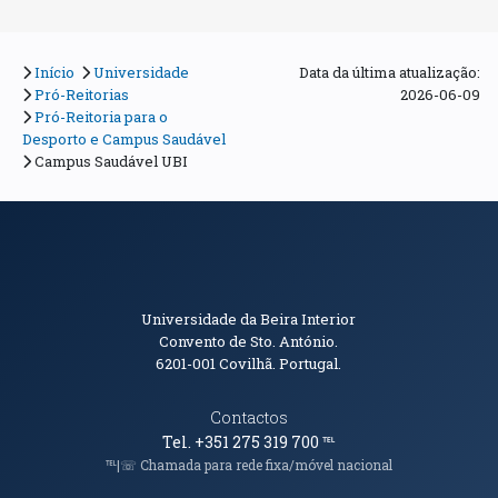
Início
Universidade
Data da última atualização:
Pró-Reitorias
2026-06-09
Pró-Reitoria para o
Desporto e Campus Saudável
Campus Saudável UBI
Informações de Contacto
Universidade da Beira Interior
Convento de Sto. António.
6201-001
Covilhã. Portugal.
Contactos
Tel. +351 275 319 700
℡
℡|☏ Chamada para rede fixa/móvel nacional