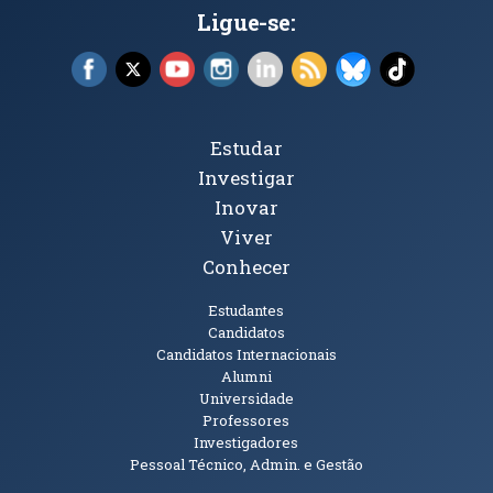
Ligue-se:
Facebook (abre em nova janela)
X (abre em nova janela)
YouTube (abre em nova janela)
Instagram (abre em nova janela)
LinkedIn (abre em nova ja
RSS (abre em nova ja
Bluesky (abre e
TikTok (a
Tópicos Principais
Estudar
Investigar
Inovar
Viver
Conhecer
Públicos
Estudantes
Candidatos
Candidatos Internacionais
Alumni
Universidade
Professores
Investigadores
Pessoal Técnico, Admin. e Gestão