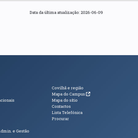
Data da última atualização:
2026-06-09
s
Informações Adici
Covilhã e região
(abre em nova janela)
Mapa do Campus
acionais
Mapa do sítio
Contactos
Lista Telefónica
Procurar
Admin. e Gestão