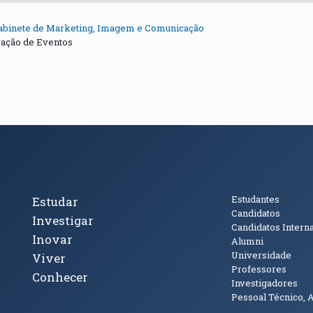
abinete de Marketing, Imagem e Comunicação
ação de Eventos
cto
Tópicos Principais
Público
Estudantes
Estudar
Candidatos
Investigar
Candidatos Intern
Inovar
Alumni
Universidade
Viver
Professores
Conhecer
Investigadores
Pessoal Técnico, 