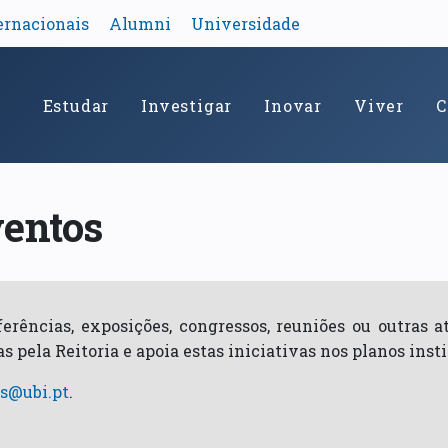
ernacionais
Alumni
Universidade
Estudar
Investigar
Inovar
Viver
C
ventos
ências, exposições, congressos, reuniões ou outras ati
 pela Reitoria e apoia estas iniciativas nos planos insti
s@ubi.pt
.