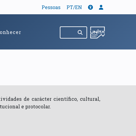
Tradução
Acessibilidade
Menu de util
Pessoas
PT/EN
Pesquisar no site
(abre em nov
onhecer
vidades de carácter científico, cultural,
tucional e protocolar.