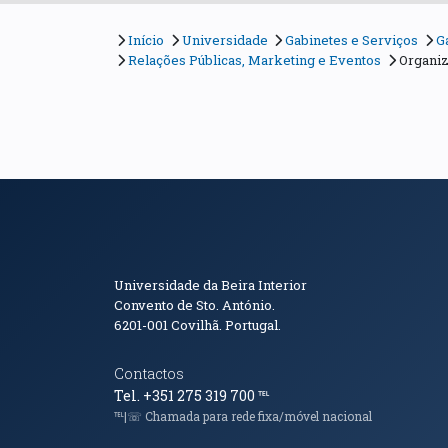
Início
Universidade
Gabinetes e Serviços
G
Relações Públicas, Marketing e Eventos
Organiz
Informações de Conta
Universidade da Beira Interior
Convento de Sto. António.
6201-001
Covilhã. Portugal.
Contactos
Tel. +351 275 319 700
℡
℡|☏ Chamada para rede fixa/móvel nacional