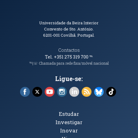
Informações de Contacto
Universidade da Beira Interior
Convento de Sto. António.
6201-001
Covilhã. Portugal.
Contactos
Tel. +351 275 319 700
℡
℡|☏ Chamada para rede fixa/móvel nacional
Ligue-se:
Facebook (abre em nova janela)
X (abre em nova janela)
YouTube (abre em nova janela)
Instagram (abre em nova janela)
LinkedIn (abre em nova ja
RSS (abre em nova ja
Bluesky (abre e
TikTok (a
Tópicos Principais
Estudar
Investigar
Inovar