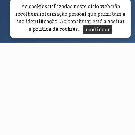
(abre em nova janela)
Canal Denúncia
As cookies utilizadas neste sítio web não
recolhem informação pessoal que permitam a
Acessibilidade
Aviso/Privacidade
Proteção de
sua identificação. Ao continuar está a aceitar
Dados
a
política de cookies
.
continuar
Universidade da Beira Interior
© 2026
Parceiros e Financiadores
(abre em nova janela)
(abre em nova janela)
(abre em nova janela)
(abre em nova janela)
(abre em nova janela)
(abre em nova janela)