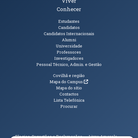
Viver
Conhecer
Públicos
Estudantes
Candidatos
Candidatos Internacionais
Alumni
Universidade
Professores
Investigadores
Pessoal Técnico, Admin. e Gestão
Informações Adicionais
Covilhã e região
(abre em nova janela)
Mapa do Campus
Mapa do sítio
Contactos
Lista Telefónica
Procurar
(abre em n
Elogios, Sugestões e Reclamações
Livro Amarelo