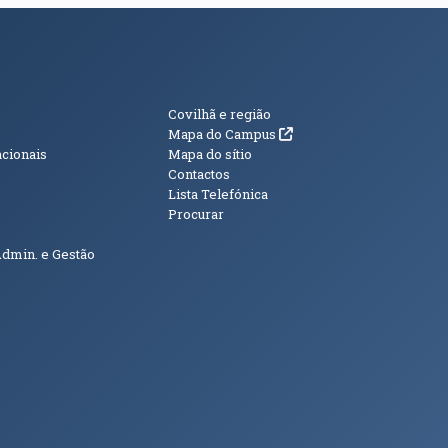
s
Informações Adici
Covilhã e região
(abre em nova janela)
Mapa do Campus
acionais
Mapa do sítio
Contactos
Lista Telefónica
Procurar
Admin. e Gestão