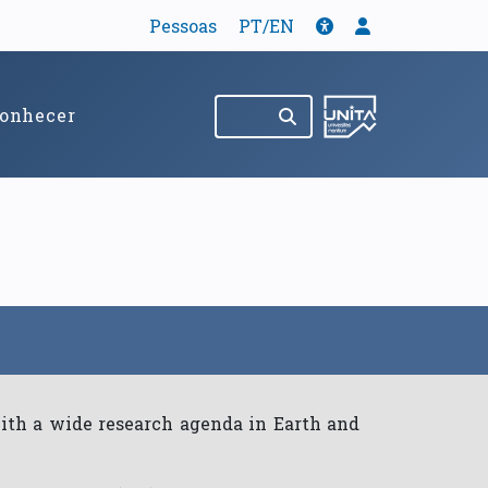
Tradução
Acessibilidade
Menu de util
Pessoas
PT/EN
Pesquisar no site
(abre em nov
onhecer
with a wide research agenda in Earth and