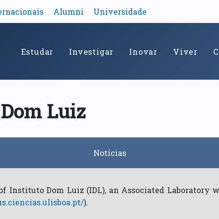
ernacionais
Alumni
Universidade
Estudar
Investigar
Inovar
Viver
C
o Dom Luiz
Notícias
 of Instituto Dom Luiz (IDL), an Associated Laboratory 
us.ciencias.ulisboa.pt/
).