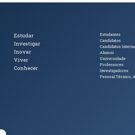
cto
Tópicos Principais
Público
Estudantes
Estudar
Candidatos
Investigar
Candidatos Intern
Inovar
Alumni
Universidade
Viver
Professores
Conhecer
Investigadores
Pessoal Técnico, 
janela)
ova janela)
ova janela)
(abre em nova janela)
Tok (abre em nova janela)