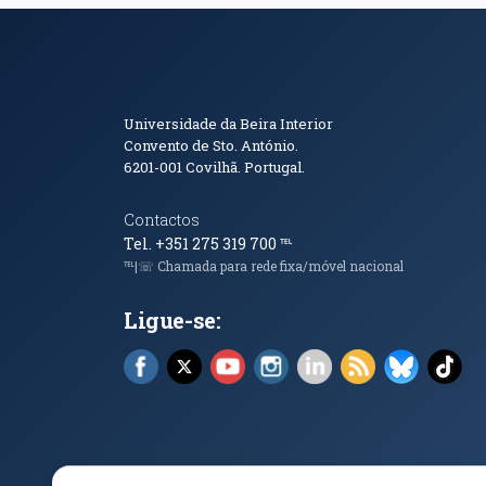
Informações de Conta
Universidade da Beira Interior
Convento de Sto. António.
6201-001
Covilhã. Portugal.
Contactos
Tel. +351 275 319 700
℡
℡|☏ Chamada para rede fixa/móvel nacional
Ligue-se:
Facebook (abre em nova janela)
X (abre em nova janela)
YouTube (abre em nova janela)
Instagram (abre em nova 
LinkedIn (abre em n
RSS (abre em n
Bluesky 
Tik