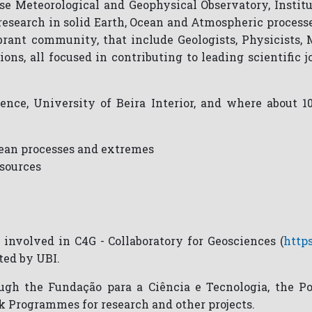
uese Meteorological and Geophysical Observatory, Instit
research in solid Earth, Ocean and Atmospheric processes
vibrant community, that include Geologists, Physicists
ons, all focused in contributing to leading scientific jo
ence, University of Beira Interior, and where about 10 
ean processes and extremes
esources
involved in C4G - Collaboratory for Geosciences (
http
ted by UBI.
ough the Fundação para a Ciência e Tecnologia, the 
 Programmes for research and other projects.