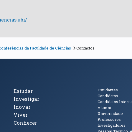
encias.ubi/
 Conferências da Faculdade de Ciências
Contactos
cto
Tópicos Principais
Público
Estudantes
Estudar
Candidatos
Investigar
Candidatos Intern
Inovar
Alumni
Universidade
Viver
Professores
Conhecer
Investigadores
Pessoal Técnico, 