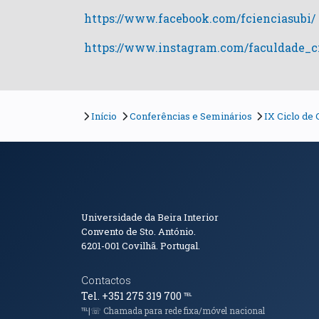
https://www.facebook.com/fcienciasubi/
https://www.instagram.com/faculdade_ci
Início
Conferências e Seminários
IX Ciclo de
Informações de Conta
Universidade da Beira Interior
Convento de Sto. António.
6201-001
Covilhã. Portugal.
Contactos
Tel. +351 275 319 700
℡
℡|☏ Chamada para rede fixa/móvel nacional