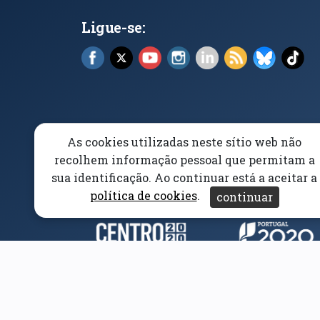
Ligue-se:
Facebook (abre em nova janela)
X (abre em nova janela)
YouTube (abre em nova janela)
Instagram (abre em nova 
LinkedIn (abre em n
RSS (abre em n
Bluesky 
Tik
As cookies utilizadas neste sítio web não
Elogios, Sugestões e Reclamações
Livro Amarel
recolhem informação pessoal que permitam a
sua identificação. Ao continuar está a aceitar a
Acessibilidade
Aviso/Privacidade
Proteção 
política de cookies
.
continuar
Parceiros e Financiad
(abre em nova janela)