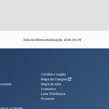
Data da última atualização:
2026-06-09
s
Informações Adici
Covilhã e região
(abre em nova janela)
Mapa do Campus
acionais
Mapa do sítio
Contactos
Lista Telefónica
Procurar
Admin. e Gestão