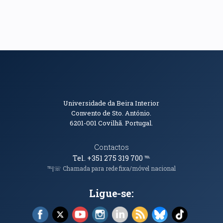
Informações de Contacto
Universidade da Beira Interior
Convento de Sto. António.
6201-001
Covilhã. Portugal.
Contactos
Tel. +351 275 319 700
℡
℡|☏ Chamada para rede fixa/móvel nacional
Ligue-se:
Facebook (abre em nova janela)
X (abre em nova janela)
YouTube (abre em nova janela)
Instagram (abre em nova janela)
LinkedIn (abre em nova ja
RSS (abre em nova ja
Bluesky (abre e
TikTok (a