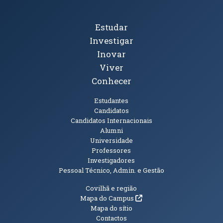
Tópicos Principais
Estudar
Investigar
Inovar
Viver
Conhecer
Públicos
Estudantes
Candidatos
Candidatos Internacionais
Alumni
Universidade
Professores
Investigadores
Pessoal Técnico, Admin. e Gestão
Informações Adicionais
Covilhã e região
(abre em nova janela)
Mapa do Campus
Mapa do sítio
Contactos