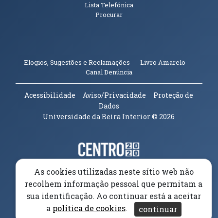
Lista Telefónica
Procurar
(abre em n
Elogios, Sugestões e Reclamações
Livro Amarelo
(abre em nova janela)
Canal Denúncia
Acessibilidade
Aviso/Privacidade
Proteção de
Dados
Universidade da Beira Interior
© 2026
Parceiros e Financiadores
(abre em nova janela)
(abre em nova janela)
As cookies utilizadas neste sítio web não
recolhem informação pessoal que permitam a
(abre em nova janela)
sua identificação. Ao continuar está a aceitar
a
política de cookies
.
continuar
(abre em nova janela)