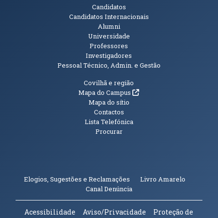
Candidatos
Candidatos Internacionais
Alumni
Universidade
Professores
Investigadores
Pessoal Técnico, Admin. e Gestão
Informações Adicionais
Covilhã e região
(abre em nova janela)
Mapa do Campus
Mapa do sítio
Contactos
Lista Telefónica
Procurar
(abre em n
Elogios, Sugestões e Reclamações
Livro Amarelo
(abre em nova janela)
Canal Denúncia
Acessibilidade
Aviso/Privacidade
Proteção de