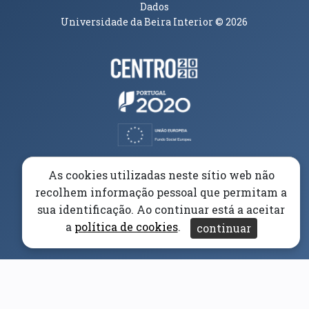
Dados
Universidade da Beira Interior
© 2026
Parceiros e Financiadores
(abre em nova janela)
(abre em nova janela)
(abre em nova janela)
(abre em nova janela)
As cookies utilizadas neste sítio web não
recolhem informação pessoal que permitam a
(abre em nova janela)
sua identificação. Ao continuar está a aceitar
a
política de cookies
.
continuar
(abre em nova janela)