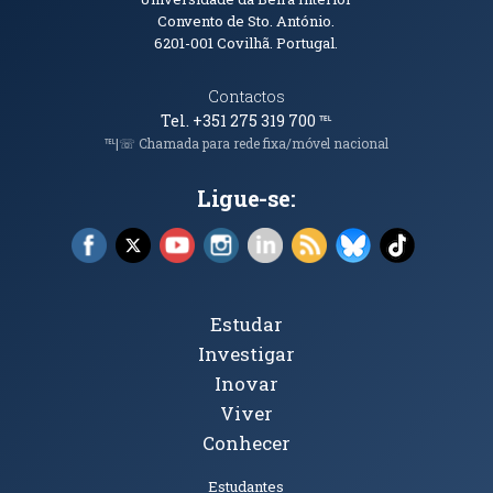
Informações de Contacto
Convento de Sto. António.
6201-001
Covilhã. Portugal.
Contactos
Tel. +351 275 319 700
℡
℡|☏ Chamada para rede fixa/móvel nacional
Ligue-se:
Facebook (abre em nova janela)
X (abre em nova janela)
YouTube (abre em nova janela)
Instagram (abre em nova janela)
LinkedIn (abre em nova ja
RSS (abre em nova ja
Bluesky (abre e
TikTok (a
Tópicos Principais
Estudar
Investigar
Inovar
Viver
Conhecer
Públicos
Estudantes