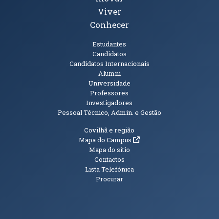
Viver
Conhecer
Públicos
Estudantes
Candidatos
Candidatos Internacionais
Alumni
Universidade
Professores
Investigadores
Pessoal Técnico, Admin. e Gestão
Informações Adicionais
Covilhã e região
(abre em nova janela)
Mapa do Campus
Mapa do sítio
Contactos
Lista Telefónica
Procurar