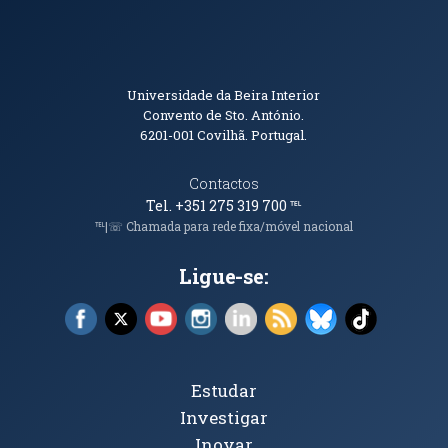
Informações de Contacto
Universidade da Beira Interior
Convento de Sto. António.
6201-001
Covilhã. Portugal.
Contactos
Tel. +351 275 319 700
℡
℡|☏ Chamada para rede fixa/móvel nacional
Ligue-se:
Facebook (abre em nova janela)
X (abre em nova janela)
YouTube (abre em nova janela)
Instagram (abre em nova janela)
LinkedIn (abre em nova ja
RSS (abre em nova ja
Bluesky (abre e
TikTok (a
Tópicos Principais
Estudar
Investigar
Inovar