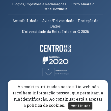
(abre em n
Elogios, Sugestões e Reclamações
Livro Amarelo
(abre em nova janela)
Canal Denúncia
Acessibilidade
Aviso/Privacidade
Proteção de
Dados
Universidade da Beira Interior
© 2026
Parceiros e Financiadores
(abre em nova janela)
(abre em nova janela)
(abre em nova janela)
(abre em nova janela)
As cookies utilizadas neste sítio web não
recolhem informação pessoal que permitam a
(abre em nova janela)
sua identificação. Ao continuar está a aceitar
a
política de cookies
.
continuar
(abre em nova janela)