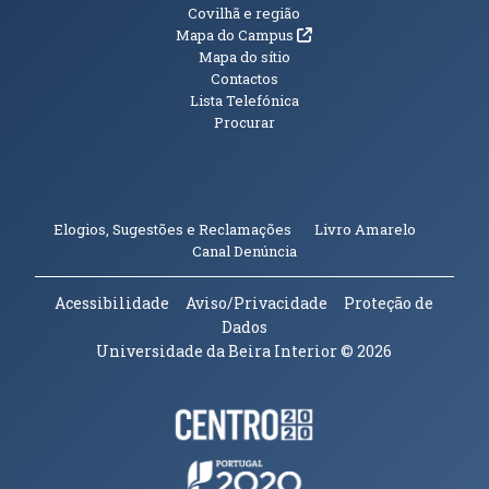
Informações Adicionais
Covilhã e região
(abre em nova janela)
Mapa do Campus
Mapa do sítio
Contactos
Lista Telefónica
Procurar
(abre em n
Elogios, Sugestões e Reclamações
Livro Amarelo
(abre em nova janela)
Canal Denúncia
Acessibilidade
Aviso/Privacidade
Proteção de
Dados
Universidade da Beira Interior
© 2026
Parceiros e Financiadores
(abre em nova janela)
(abre em nova janela)