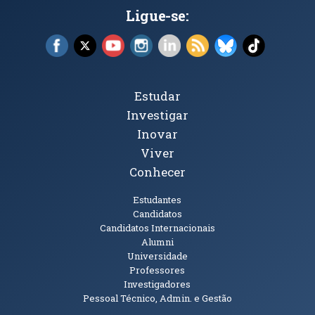
Ligue-se:
Facebook (abre em nova janela)
X (abre em nova janela)
YouTube (abre em nova janela)
Instagram (abre em nova janela)
LinkedIn (abre em nova ja
RSS (abre em nova ja
Bluesky (abre e
TikTok (a
Tópicos Principais
Estudar
Investigar
Inovar
Viver
Conhecer
Públicos
Estudantes
Candidatos
Candidatos Internacionais
Alumni
Universidade
Professores
Investigadores
Pessoal Técnico, Admin. e Gestão