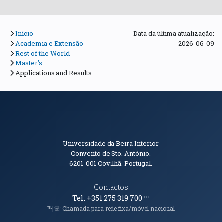
Início
Data da última atualização:
Academia e Extensão
2026-06-09
Rest of the World
Master's
Applications and Results
Informações de Contacto
Universidade da Beira Interior
Convento de Sto. António.
6201-001
Covilhã. Portugal.
Contactos
Tel. +351 275 319 700
℡
℡|☏ Chamada para rede fixa/móvel nacional